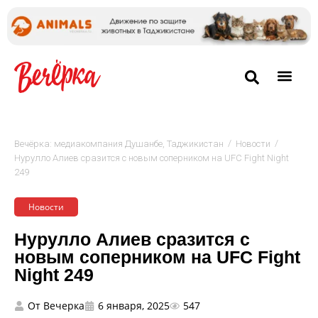
/
/
Вечёрка: медиакомпания Душанбе, Таджикистан
Новости
Нурулло Алиев сразится с новым соперником на UFC Fight Night
249
Новости
Нурулло Алиев сразится с
новым соперником на UFC Fight
Night 249
От
Вечерка
6 января, 2025
547