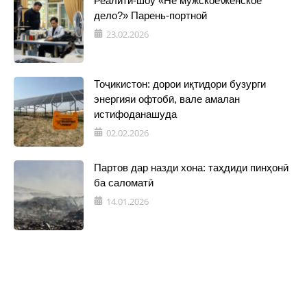
Реалити-шоу «Не мужское\женское
дело?» Парень-портной
23.02.2026
Тоҷикистон: дорои иқтидори бузурги
энергияи офтобӣ, вале амалан
истифоданашуда
02.02.2026
Партов дар назди хона: таҳдиди пинҳонӣ
ба саломатӣ
14.01.2026