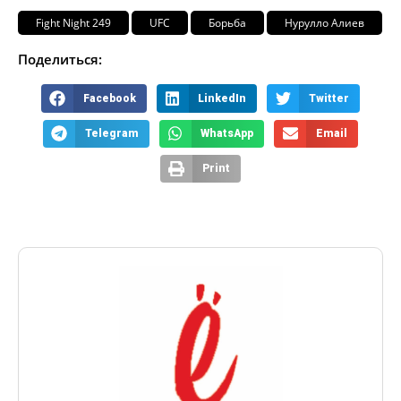
Fight Night 249
UFC
Борьба
Нурулло Алиев
Поделиться:
Facebook
LinkedIn
Twitter
Telegram
WhatsApp
Email
Print