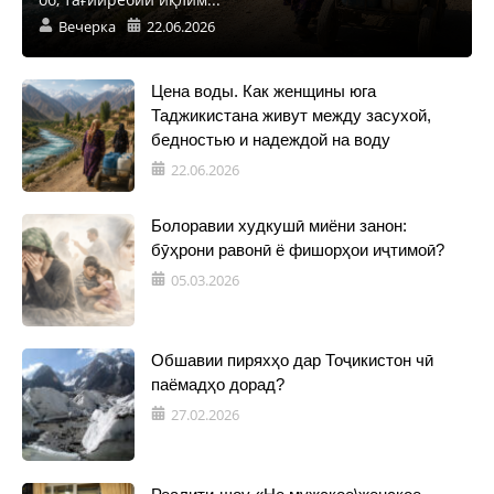
Вечерка
22.06.2026
Цена воды. Как женщины юга
Таджикистана живут между засухой,
бедностью и надеждой на воду
22.06.2026
Болоравии худкушӣ миёни занон:
бӯҳрони равонӣ ё фишорҳои иҷтимоӣ?
05.03.2026
Обшавии пиряхҳо дар Тоҷикистон чӣ
паёмадҳо дорад?
27.02.2026