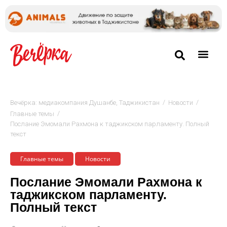
/
/
Вечёрка: медиакомпания Душанбе, Таджикистан
Новости
/
Главные темы
Послание Эмомали Рахмона к таджикском парламенту. Полный
текст
Главные темы
Новости
Послание Эмомали Рахмона к
таджикском парламенту.
Полный текст