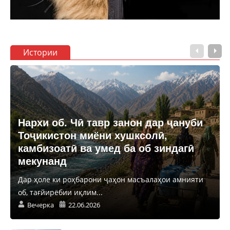
Истории
Нархи об. Чӣ тавр занон дар ҷануби
Тоҷикистон миёни хушксолӣ,
камбизоатӣ ва умед ба об зиндагӣ
мекунанд
Дар ҳоле ки роҳбарони ҷаҳон масъалаҳои амнияти
об, тағйирёбии иқлим...
Вечерка
22.06.2026