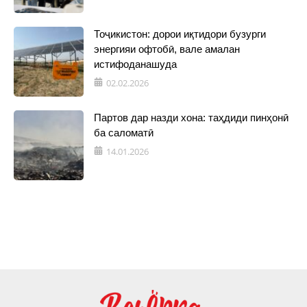
Тоҷикистон: дорои иқтидори бузурги
энергияи офтобӣ, вале амалан
истифоданашуда
02.02.2026
Партов дар назди хона: таҳдиди пинҳонӣ
ба саломатӣ
14.01.2026