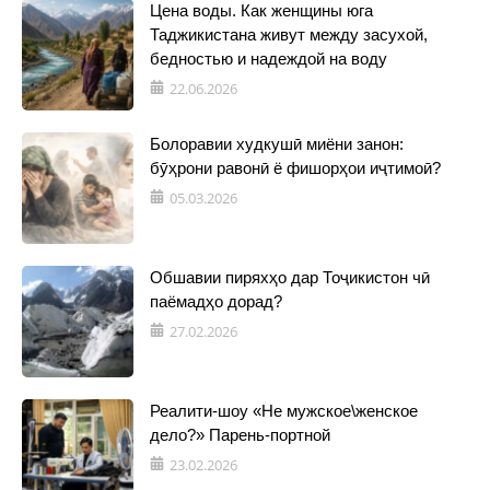
Цена воды. Как женщины юга
Таджикистана живут между засухой,
бедностью и надеждой на воду
22.06.2026
Болоравии худкушӣ миёни занон:
бӯҳрони равонӣ ё фишорҳои иҷтимоӣ?
05.03.2026
Обшавии пиряхҳо дар Тоҷикистон чӣ
паёмадҳо дорад?
27.02.2026
Реалити-шоу «Не мужское\женское
дело?» Парень-портной
23.02.2026