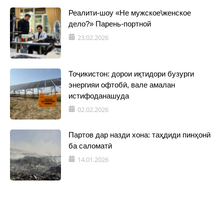
Реалити-шоу «Не мужское\женское
дело?» Парень-портной
23.02.2026
Тоҷикистон: дорои иқтидори бузурги
энергияи офтобӣ, вале амалан
истифоданашуда
02.02.2026
Партов дар назди хона: таҳдиди пинҳонӣ
ба саломатӣ
14.01.2026