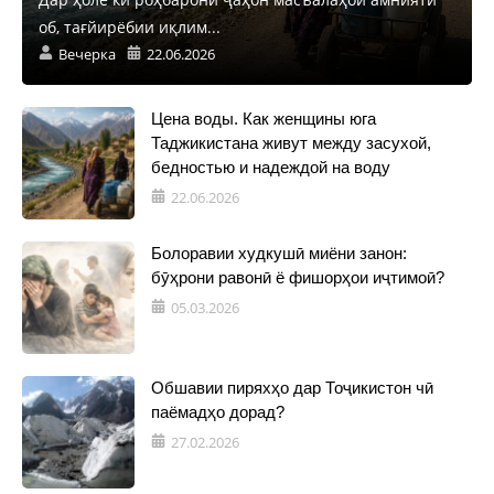
об, тағйирёбии иқлим...
Вечерка
22.06.2026
Цена воды. Как женщины юга
Таджикистана живут между засухой,
бедностью и надеждой на воду
22.06.2026
Болоравии худкушӣ миёни занон:
бӯҳрони равонӣ ё фишорҳои иҷтимоӣ?
05.03.2026
Обшавии пиряхҳо дар Тоҷикистон чӣ
паёмадҳо дорад?
27.02.2026