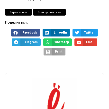
Барки точик
Электроэнергия
Поделиться:
Facebook
LinkedIn
Twitter
Telegram
WhatsApp
Email
Print