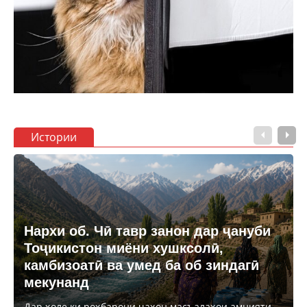
Истории
Нархи об. Чӣ тавр занон дар ҷануби
Тоҷикистон миёни хушксолӣ,
камбизоатӣ ва умед ба об зиндагӣ
мекунанд
Дар ҳоле ки роҳбарони ҷаҳон масъалаҳои амнияти