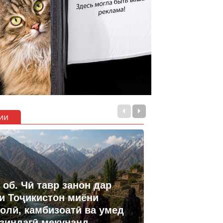
ии
 об. Чӣ тавр занон дар
и Тоҷикистон миёни
олӣ, камбизоатӣ ва умед
 зиндагӣ мекунанд