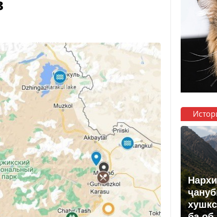
в
Истор
Нархи
ҷануб
хушкс
ба об