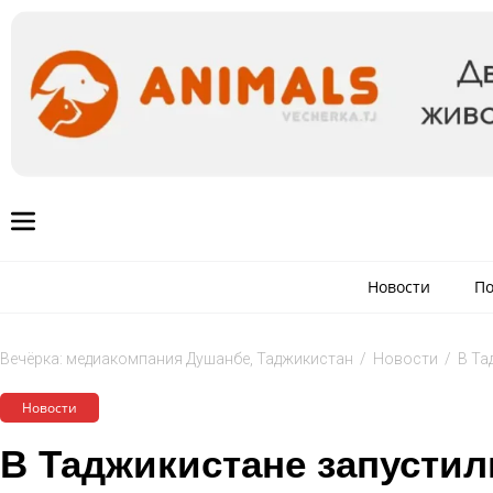
Новости
По
Вечёрка: медиакомпания Душанбе, Таджикистан
/
Новости
/
В Та
Новости
В Таджикистане запусти