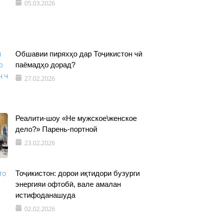
05.03.2026
Обшавии пиряхҳо дар Тоҷикистон чӣ
паёмадҳо дорад?
27.02.2026
Реалити-шоу «Не мужское\женское
дело?» Парень-портной
23.02.2026
Тоҷикистон: дорои иқтидори бузурги
энергияи офтобӣ, вале амалан
истифоданашуда
02.02.2026