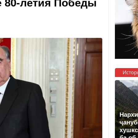
е 80-летия Победы
Истор
Нархи
ҷануб
хушкс
ба об