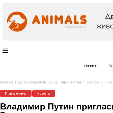
Новости
По
Вечёрка: медиакомпания Душанбе, Таджикистан
/
Новости
/
Глав
Главные темы
Новости
Владимир Путин пригла