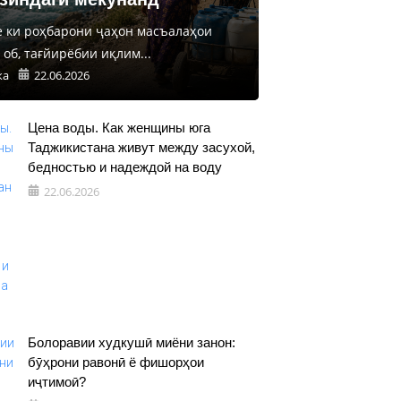
е ки роҳбарони ҷаҳон масъалаҳои
об, тағйирёбии иқлим...
ка
22.06.2026
Цена воды. Как женщины юга
Таджикистана живут между засухой,
бедностью и надеждой на воду
22.06.2026
Болоравии худкушӣ миёни занон:
бӯҳрони равонӣ ё фишорҳои
иҷтимоӣ?