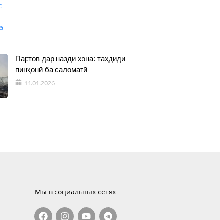
Партов дар назди хона: таҳдиди
пинҳонӣ ба саломатӣ
14.01.2026
Мы в социальных сетях