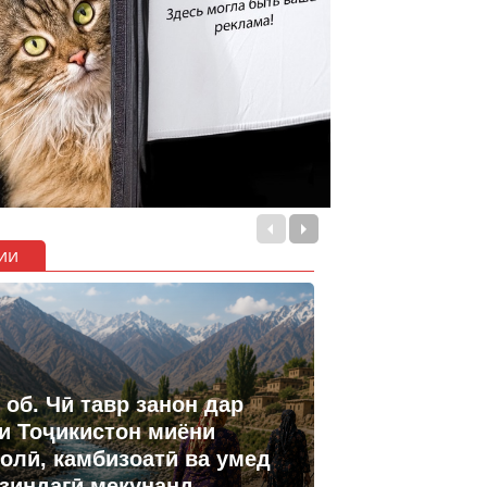
ии
 об. Чӣ тавр занон дар
и Тоҷикистон миёни
олӣ, камбизоатӣ ва умед
 зиндагӣ мекунанд