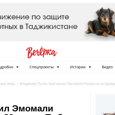
дробно
Спецпроекты
Истории
Видео
ные темы
/
Владимир Путин пригласил Эмомали Рахмона на празд
сил Эмомали