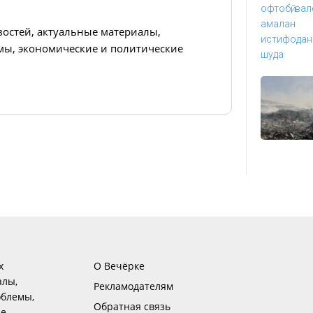
востей, актуальные материалы,
ы, экономические и политические
х
О Вечёрке
алы,
Рекламодателям
блемы,
Обратная связь
ие