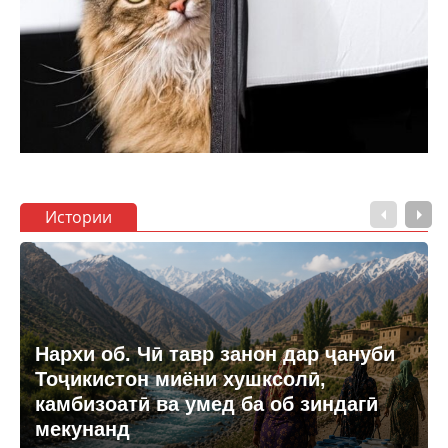
Истории
Нархи об. Чӣ тавр занон дар ҷануби
Тоҷикистон миёни хушксолӣ,
камбизоатӣ ва умед ба об зиндагӣ
мекунанд