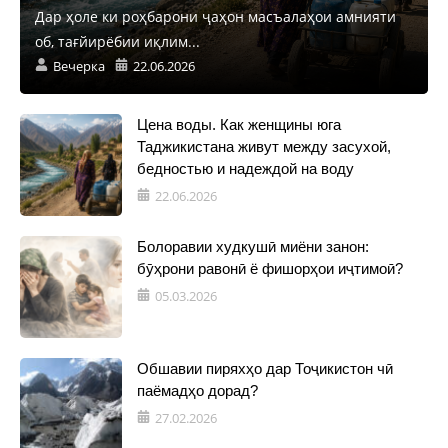
Дар ҳоле ки роҳбарони ҷаҳон масъалаҳои амнияти
об, тағйирёбии иқлим...
Вечерка
22.06.2026
Цена воды. Как женщины юга
Таджикистана живут между засухой,
бедностью и надеждой на воду
22.06.2026
Болоравии худкушӣ миёни занон:
бӯҳрони равонӣ ё фишорҳои иҷтимоӣ?
05.03.2026
Обшавии пиряхҳо дар Тоҷикистон чӣ
паёмадҳо дорад?
27.02.2026