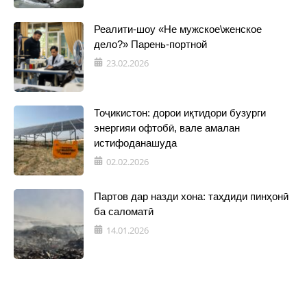
Реалити-шоу «Не мужское\женское
дело?» Парень-портной
23.02.2026
Тоҷикистон: дорои иқтидори бузурги
энергияи офтобӣ, вале амалан
истифоданашуда
02.02.2026
Партов дар назди хона: таҳдиди пинҳонӣ
ба саломатӣ
14.01.2026