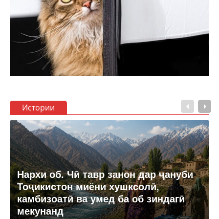
Истории
Нархи об. Чӣ тавр занон дар ҷануби
Тоҷикистон миёни хушксолӣ,
камбизоатӣ ва умед ба об зиндагӣ
мекунанд