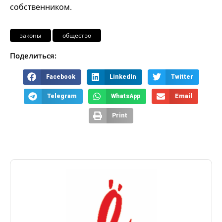
собственником.
законы
общество
Поделиться:
Facebook
LinkedIn
Twitter
Telegram
WhatsApp
Email
Print