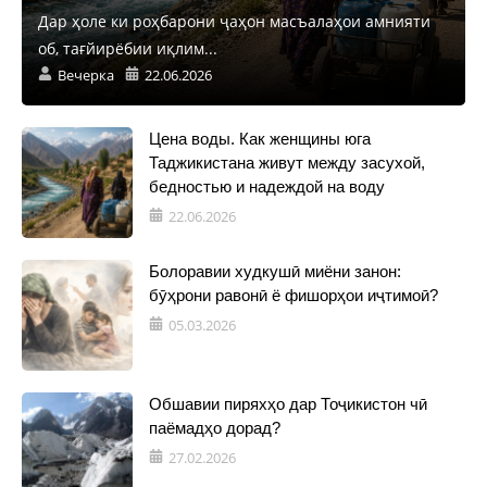
Дар ҳоле ки роҳбарони ҷаҳон масъалаҳои амнияти
об, тағйирёбии иқлим...
Вечерка
22.06.2026
Цена воды. Как женщины юга
Таджикистана живут между засухой,
бедностью и надеждой на воду
22.06.2026
Болоравии худкушӣ миёни занон:
бӯҳрони равонӣ ё фишорҳои иҷтимоӣ?
05.03.2026
Обшавии пиряхҳо дар Тоҷикистон чӣ
паёмадҳо дорад?
27.02.2026