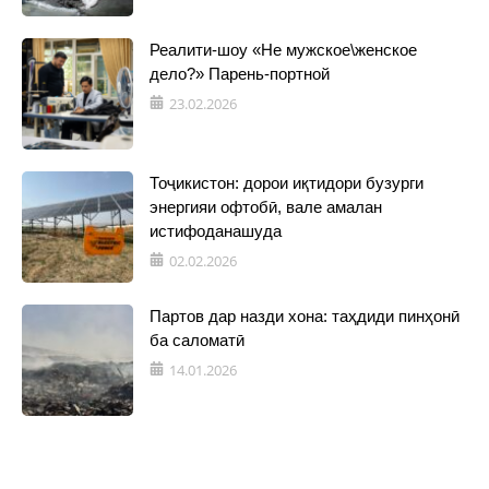
Реалити-шоу «Не мужское\женское
дело?» Парень-портной
23.02.2026
Тоҷикистон: дорои иқтидори бузурги
энергияи офтобӣ, вале амалан
истифоданашуда
02.02.2026
Партов дар назди хона: таҳдиди пинҳонӣ
ба саломатӣ
14.01.2026