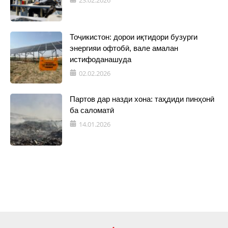
Тоҷикистон: дорои иқтидори бузурги
энергияи офтобӣ, вале амалан
истифоданашуда
02.02.2026
Партов дар назди хона: таҳдиди пинҳонӣ
ба саломатӣ
14.01.2026