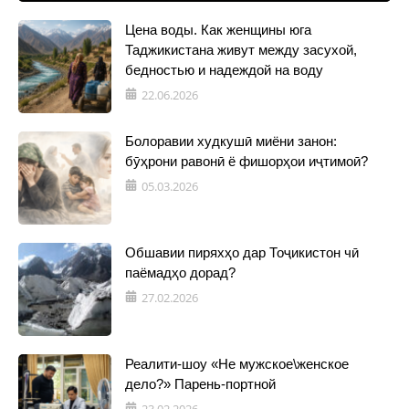
Цена воды. Как женщины юга
Таджикистана живут между засухой,
бедностью и надеждой на воду
22.06.2026
Болоравии худкушӣ миёни занон:
бӯҳрони равонӣ ё фишорҳои иҷтимоӣ?
05.03.2026
Обшавии пиряхҳо дар Тоҷикистон чӣ
паёмадҳо дорад?
27.02.2026
Реалити-шоу «Не мужское\женское
дело?» Парень-портной
23.02.2026