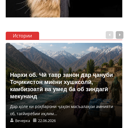
Истории
Нархи об. Чӣ тавр занон дар ҷануби
Тоҷикистон миёни хушксолӣ,
камбизоатӣ ва умед ба об зиндагӣ
мекунанд
Дар ҳоле ки роҳбарони ҷаҳон масъалаҳои амнияти
об, тағйирёбии иқлим...
Вечерка
22.06.2026