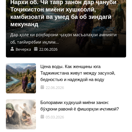
Нархи об. Чӣ тавр занон дар ҷануби
Тоҷикистон миёни хушксолӣ,
камбизоатӣ ва умед ба об зиндагӣ
мекунанд
Дар ҳоле ки роҳбарони ҷаҳон масъалаҳои амнияти
об, тағйирёбии иқлим...
Вечерка
22.06.2026
Цена воды. Как женщины юга
Таджикистана живут между засухой,
бедностью и надеждой на воду
22.06.2026
Болоравии худкушӣ миёни занон:
бӯҳрони равонӣ ё фишорҳои иҷтимоӣ?
05.03.2026