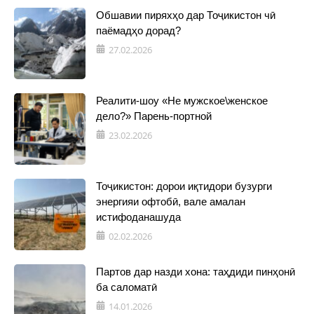
Обшавии пиряхҳо дар Тоҷикистон чӣ
паёмадҳо дорад?
27.02.2026
Реалити-шоу «Не мужское\женское
дело?» Парень-портной
23.02.2026
Тоҷикистон: дорои иқтидори бузурги
энергияи офтобӣ, вале амалан
истифоданашуда
02.02.2026
Партов дар назди хона: таҳдиди пинҳонӣ
ба саломатӣ
14.01.2026