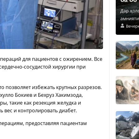
Дар ҳол
амнияти 
Вечер
пераций для пациентов с ожирением. Все
сердечно-сосудистой хирургии при
о позволяет избежать крупных разрезов.
улло Бокиев и Бехруз Хакимзода,
, такие как резекция желудка и
 вес и контролировать диабет.
перациям, предоставляя пациентам