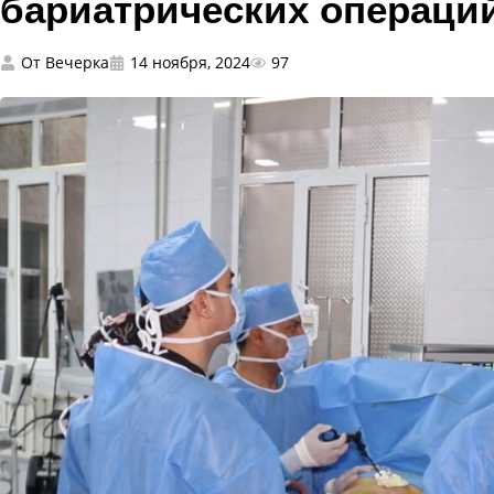
бариатрических операци
От
Вечерка
14 ноября, 2024
97