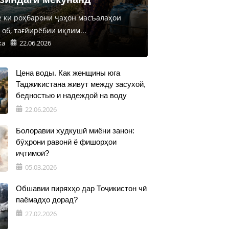
е ки роҳбарони ҷаҳон масъалаҳои
об, тағйирёбии иқлим...
ка
22.06.2026
Цена воды. Как женщины юга
Таджикистана живут между засухой,
бедностью и надеждой на воду
22.06.2026
Болоравии худкушӣ миёни занон:
бӯҳрони равонӣ ё фишорҳои
иҷтимоӣ?
05.03.2026
Обшавии пиряхҳо дар Тоҷикистон чӣ
паёмадҳо дорад?
27.02.2026