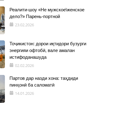
Реалити-шоу «Не мужское\женское
дело?» Парень-портной
23.02.2026
Тоҷикистон: дорои иқтидори бузурги
энергияи офтобӣ, вале амалан
истифоданашуда
02.02.2026
Партов дар назди хона: таҳдиди
пинҳонӣ ба саломатӣ
14.01.2026