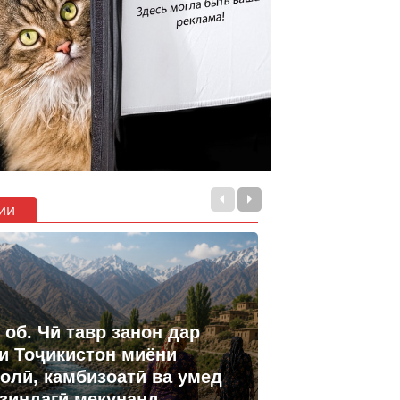
ии
 об. Чӣ тавр занон дар
и Тоҷикистон миёни
олӣ, камбизоатӣ ва умед
 зиндагӣ мекунанд