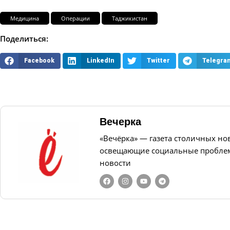
Медицина
Операции
Таджикистан
Поделиться:
Facebook
LinkedIn
Twitter
Telegra
Вечерка
«Вечёрка» — газета столичных но
освещающие социальные проблем
новости