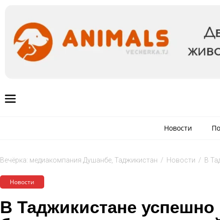
Новости
По
Вечёрка: медиакомпания Душанбе, Таджикистан
/
Новости
/
В Та
Новости
В Таджикистане успешно 