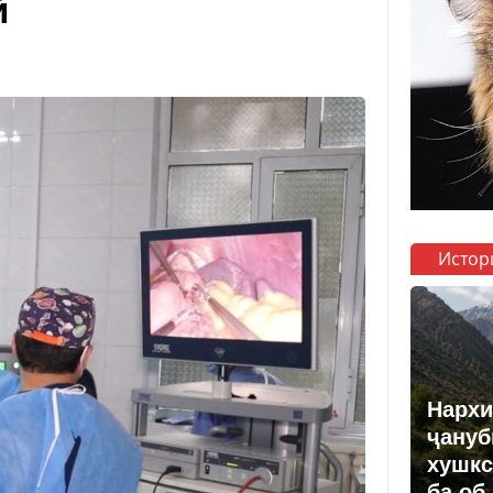
й
Истор
Нархи
ҷануб
хушкс
ба об