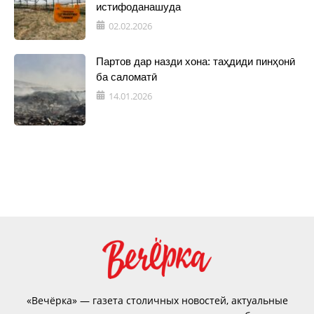
истифоданашуда
02.02.2026
Партов дар назди хона: таҳдиди пинҳонӣ
ба саломатӣ
14.01.2026
«Вечёрка» — газета столичных новостей, актуальные