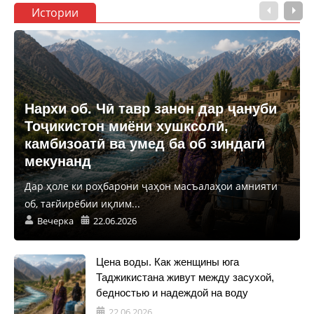
Истории
Нархи об. Чӣ тавр занон дар ҷануби
Тоҷикистон миёни хушксолӣ,
камбизоатӣ ва умед ба об зиндагӣ
мекунанд
Дар ҳоле ки роҳбарони ҷаҳон масъалаҳои амнияти
об, тағйирёбии иқлим...
Вечерка
22.06.2026
Цена воды. Как женщины юга
Таджикистана живут между засухой,
бедностью и надеждой на воду
22.06.2026