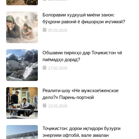
Болоравии худкушӣ миёни занон:
бӯҳрони равонӣ ё фишорҳои иҷтимоӣ?
05.03.2026
Обшавии пиряхҳо дар Тоҷикистон чӣ
паёмадҳо дорад?
27.02.2026
Реалити-шоу «Не мужское\женское
дело?» Парень-портной
23.02.2026
Тоҷикистон: дорои иқтидори бузурги
энергияи офтобӣ, вале амалан