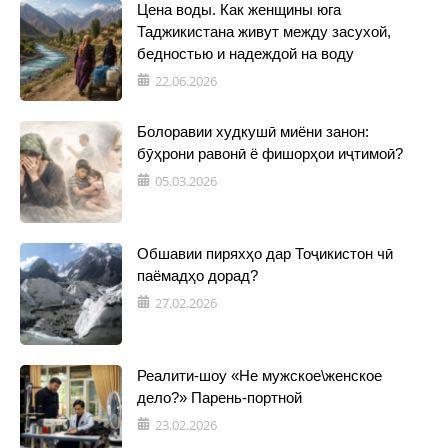
Цена воды. Как женщины юга
Таджикистана живут между засухой,
бедностью и надеждой на воду
22.06.2026
Болоравии худкушӣ миёни занон:
бӯҳрони равонӣ ё фишорҳои иҷтимоӣ?
05.03.2026
Обшавии пиряхҳо дар Тоҷикистон чӣ
паёмадҳо дорад?
27.02.2026
Реалити-шоу «Не мужское\женское
дело?» Парень-портной
23.02.2026