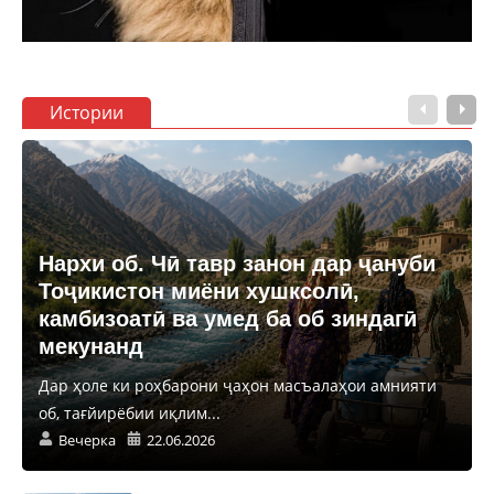
Истории
Нархи об. Чӣ тавр занон дар ҷануби
Тоҷикистон миёни хушксолӣ,
камбизоатӣ ва умед ба об зиндагӣ
мекунанд
Дар ҳоле ки роҳбарони ҷаҳон масъалаҳои амнияти
об, тағйирёбии иқлим...
Вечерка
22.06.2026