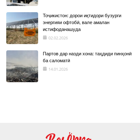
Тоҷикистон: дорои иқтидори бузурги
энергияи офтобӣ, вале амалан
истифоданашуда
02.02.2026
Партов дар назди хона: таҳдиди пинҳонӣ
ба саломатӣ
14.01.2026