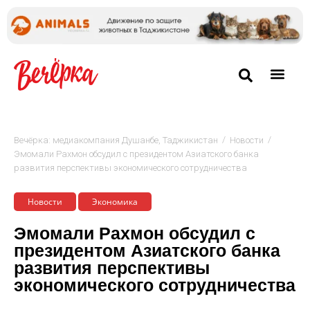
/
/
Вечёрка: медиакомпания Душанбе, Таджикистан
Новости
Эмомали Рахмон обсудил с президентом Азиатского банка
развития перспективы экономического сотрудничества
Новости
Экономика
Эмомали Рахмон обсудил с
президентом Азиатского банка
развития перспективы
экономического сотрудничества