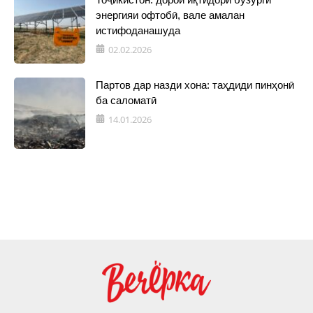
энергияи офтобӣ, вале амалан
истифоданашуда
02.02.2026
Партов дар назди хона: таҳдиди пинҳонӣ
ба саломатӣ
14.01.2026