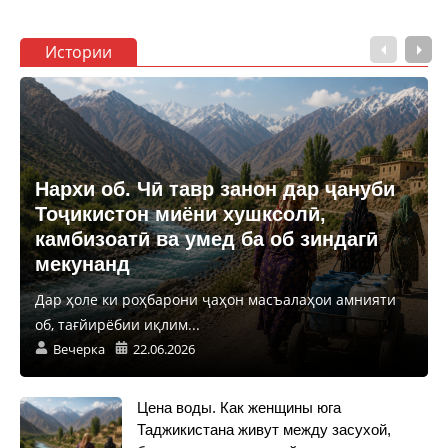
Истории
Нархи об. Чӣ тавр занон дар ҷануби
Тоҷикистон миёни хушксолӣ,
камбизоатӣ ва умед ба об зиндагӣ
мекунанд
Дар ҳоле ки роҳбарони ҷаҳон масъалаҳои амнияти
об, тағйирёбии иқлим...
Вечерка
22.06.2026
Цена воды. Как женщины юга
Таджикистана живут между засухой,