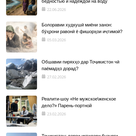
бедностью и надеждой на воду
22.06.2026
Болоравии худкушӣ миёни занон:
бӯҳрони равонӣ ё фишорҳои иҷтимоӣ?
05.03.2026
Обшавии пиряхҳо дар Тоҷикистон чӣ
паёмадҳо дорад?
27.02.2026
Реалити-шоу «Не мужское\женское
дело?» Парень-портной
23.02.2026
Тоҷикистон: дорои иқтидори бузурги