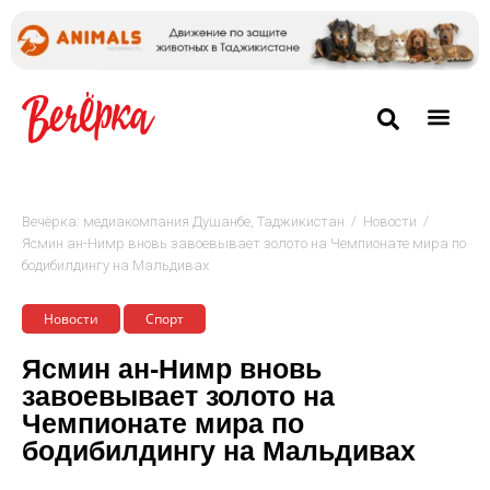
/
/
Вечёрка: медиакомпания Душанбе, Таджикистан
Новости
Ясмин ан-Нимр вновь завоевывает золото на Чемпионате мира по
бодибилдингу на Мальдивах
Новости
Спорт
Ясмин ан-Нимр вновь
завоевывает золото на
Чемпионате мира по
бодибилдингу на Мальдивах