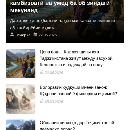
камбизоатӣ ва умед ба об зиндагӣ
мекунанд
Дар ҳоле ки роҳбарони ҷаҳон масъалаҳои амнияти
об, тағйирёбии иқлим...
Вечерка
22.06.2026
Цена воды. Как женщины юга
Таджикистана живут между засухой,
бедностью и надеждой на воду
22.06.2026
Болоравии худкушӣ миёни занон:
бӯҳрони равонӣ ё фишорҳои иҷтимоӣ?
05.03.2026
Обшавии пиряхҳо дар Тоҷикистон чӣ
паёмадҳо дорад?