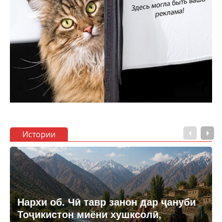
Истории
Нархи об. Чӣ тавр занон дар ҷануби
Тоҷикистон миёни хушксолӣ,