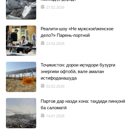
27.02.2026
Реалити-шоу «Не мужское\женское
дело?» Парень-портной
23.02.2026
Тоҷикистон: дорои иқтидори бузурги
энергияи офтобӣ, вале амалан
истифоданашуда
02.02.2026
Партов дар назди хона: таҳдиди пинҳонӣ
ба саломатӣ
14.01.2026