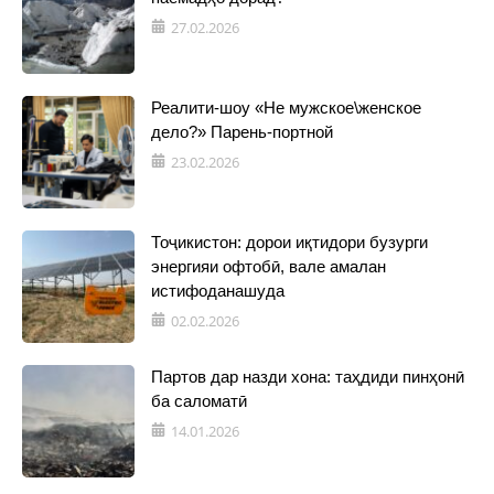
27.02.2026
Реалити-шоу «Не мужское\женское
дело?» Парень-портной
23.02.2026
Тоҷикистон: дорои иқтидори бузурги
энергияи офтобӣ, вале амалан
истифоданашуда
02.02.2026
Партов дар назди хона: таҳдиди пинҳонӣ
ба саломатӣ
14.01.2026