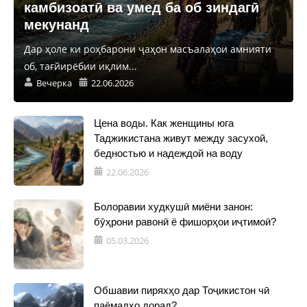
камбизоатӣ ва умед ба об зиндагӣ
мекунанд
Дар ҳоле ки роҳбарони ҷаҳон масъалаҳои амнияти
об, тағйирёбии иқлим...
Вечерка
22.06.2026
Цена воды. Как женщины юга
Таджикистана живут между засухой,
бедностью и надеждой на воду
22.06.2026
Болоравии худкушӣ миёни занон:
бӯҳрони равонӣ ё фишорҳои иҷтимоӣ?
05.03.2026
Обшавии пиряхҳо дар Тоҷикистон чӣ
паёмадҳо дорад?