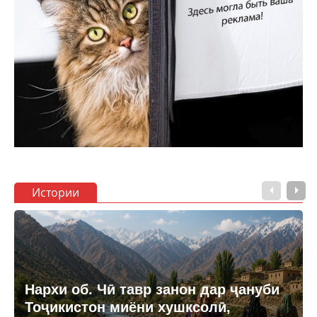
Истории
Нархи об. Чӣ тавр занон дар ҷануби
Тоҷикистон миёни хушксолӣ,