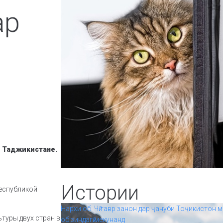
ар
в Таджикистане.
Истории
еспубликой
Нархи об. Чӣ тавр занон дар ҷануби Тоҷикистон м
туры двух стран в
об зиндагӣ мекунанд