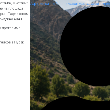
стана», выставка
Дар ҳоле ки роҳбарони ҷаҳон масъалаҳои амният
ар на площади
уры в Таджикском
риддина Айни.
ая программа
тников в Нурек