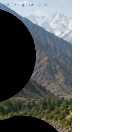
и об, тағйирёбии иқлим...