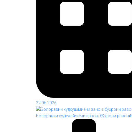
22.06.2026
Болоравии худкушӣ миёни занон: бӯҳрони равонӣ 