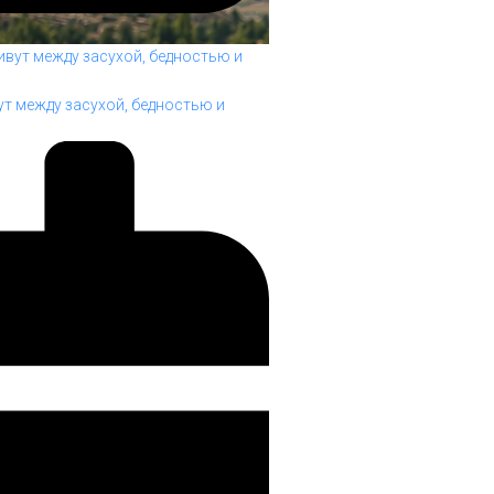
т между засухой, бедностью и