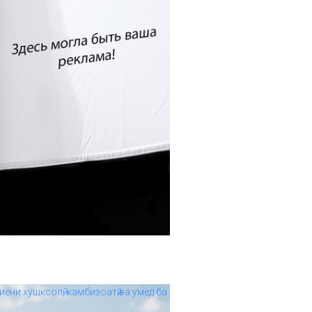
иёни хушксолӣ, камбизоатӣ ва умед ба