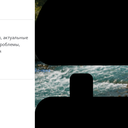
й, актуальные
роблемы,
и
Вечерка