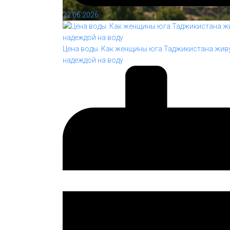
22.06.2026
Цена воды. Как женщины юга Таджикистана живу
надеждой на воду