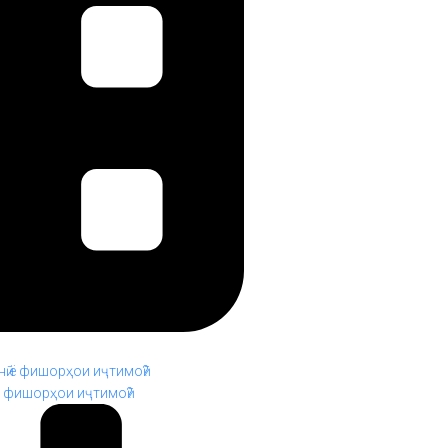
ё фишорҳои иҷтимоӣ?