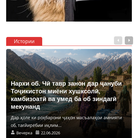
Истории
Нархи об. Чӣ тавр занон дар ҷануби
Тоҷикистон миёни хушксолӣ,
камбизоатӣ ва умед ба об зиндагӣ
мекунанд
Дар ҳоле ки роҳбарони ҷаҳон масъалаҳои амнияти
об, тағйирёбии иқлим...
Вечерка
22.06.2026