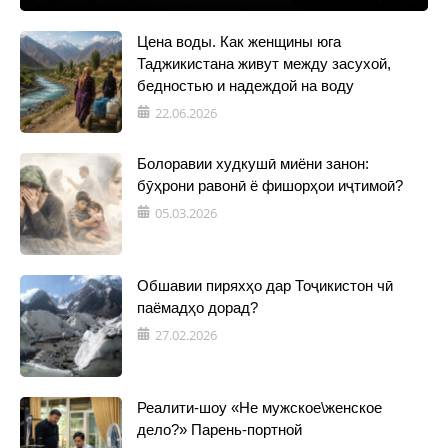
Цена воды. Как женщины юга
Таджикистана живут между засухой,
бедностью и надеждой на воду
22.06.2026
Болоравии худкушӣ миёни занон:
бӯҳрони равонӣ ё фишорҳои иҷтимоӣ?
05.03.2026
Обшавии пиряхҳо дар Тоҷикистон чӣ
паёмадҳо дорад?
27.02.2026
Реалити-шоу «Не мужское\женское
дело?» Парень-портной