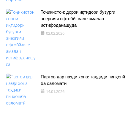
Тоҷикистон: дорои иқтидори бузурги
энергияи офтобӣ, вале амалан
истифоданашуда
02.02.2026
Партов дар назди хона: таҳдиди пинҳонӣ
ба саломатӣ
14.01.2026