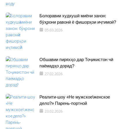
Болоравии худкушӣ миёни занон:
бӯҳрони равонӣ ё фишорҳои иҷтимоӣ?
05.03.2026
Обшавии пиряхҳо дар Тоҷикистон чӣ
паёмадҳо дорад?
27.02.2026
Реалити-шоу «Не мужское\женское
дело?» Парень-портной
23.02.2026