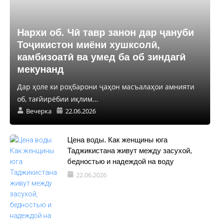
Нархи об. Чӣ тавр занон дар ҷануби
Тоҷикистон миёни хушксолӣ,
камбизоатӣ ва умед ба об зиндагӣ
мекунанд
Дар ҳоле ки роҳбарони ҷаҳон масъалаҳои амнияти
об, тағйирёбии иқлим...
Вечерка
22.06.2026
Цена воды. Как женщины юга
Таджикистана живут между засухой,
бедностью и надеждой на воду
22.06.2026