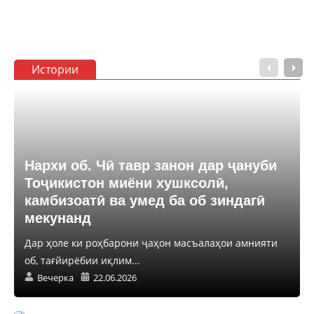
Истории
Нархи об. Чӣ тавр занон дар ҷануби
Тоҷикистон миёни хушксолӣ,
камбизоатӣ ва умед ба об зиндагӣ
мекунанд
Дар ҳоле ки роҳбарони ҷаҳон масъалаҳои амнияти
об, тағйирёбии иқлим...
Вечерка
22.06.2026