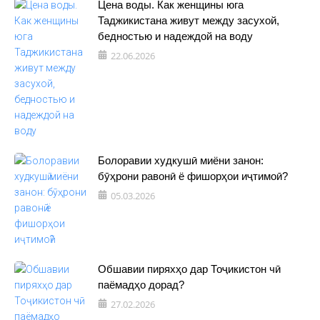
Цена воды. Как женщины юга
Таджикистана живут между засухой,
бедностью и надеждой на воду
22.06.2026
Болоравии худкушӣ миёни занон:
бӯҳрони равонӣ ё фишорҳои иҷтимоӣ?
05.03.2026
Обшавии пиряхҳо дар Тоҷикистон чӣ
паёмадҳо дорад?
27.02.2026