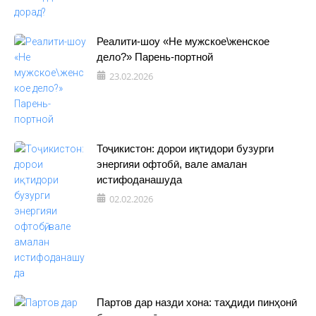
Реалити-шоу «Не мужское\женское
дело?» Парень-портной
23.02.2026
Тоҷикистон: дорои иқтидори бузурги
энергияи офтобӣ, вале амалан
истифоданашуда
02.02.2026
Партов дар назди хона: таҳдиди пинҳонӣ