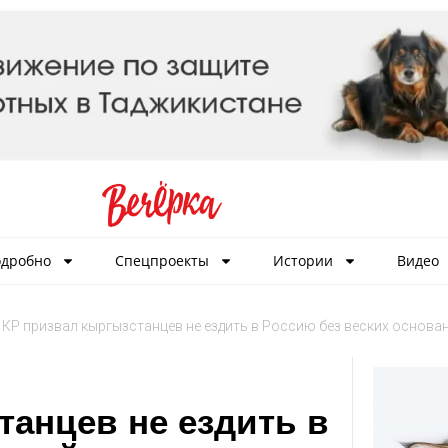
дробно
Спецпроекты
Истории
Видео
КР призвал кыргызстанцев не ездить в Россию без веских основа
анцев не ездить в