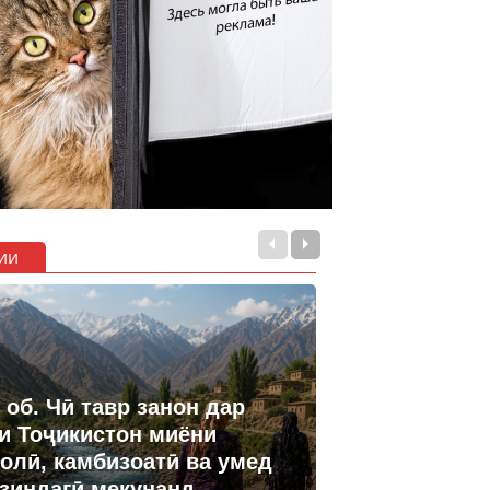
ии
 об. Чӣ тавр занон дар
и Тоҷикистон миёни
олӣ, камбизоатӣ ва умед
 зиндагӣ мекунанд