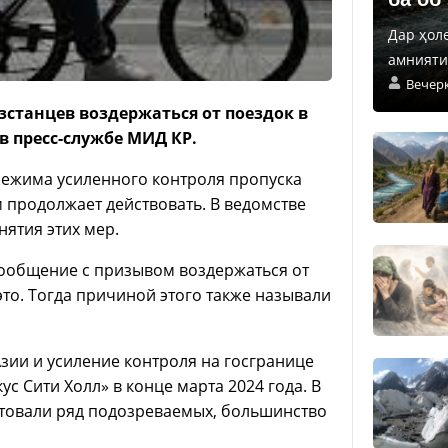
Дар ҳол
амнияти 
Вечер
станцев воздержаться от поездок в
в пресс-службе МИД КР.
режима усиленного контроля пропуска
 продолжает действовать. В ведомстве
нятия этих мер.
ообщение с призывом воздержаться от
 это. Тогда причиной этого также называли
ии и усиление контроля на госгранице
 Сити Холл» в конце марта 2024 года. В
стовали ряд подозреваемых, большинство