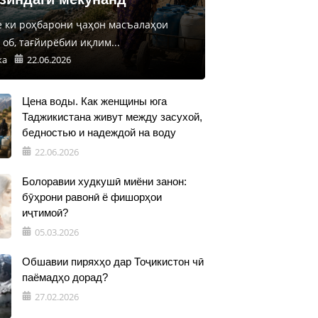
е ки роҳбарони ҷаҳон масъалаҳои
об, тағйирёбии иқлим...
ка
22.06.2026
Цена воды. Как женщины юга
Таджикистана живут между засухой,
бедностью и надеждой на воду
22.06.2026
Болоравии худкушӣ миёни занон:
бӯҳрони равонӣ ё фишорҳои
иҷтимоӣ?
05.03.2026
Обшавии пиряхҳо дар Тоҷикистон чӣ
паёмадҳо дорад?
27.02.2026