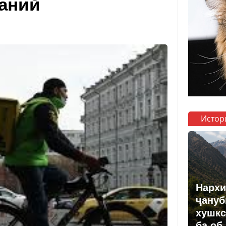
ваний
Истор
Нархи
ҷануб
хушкс
ба об