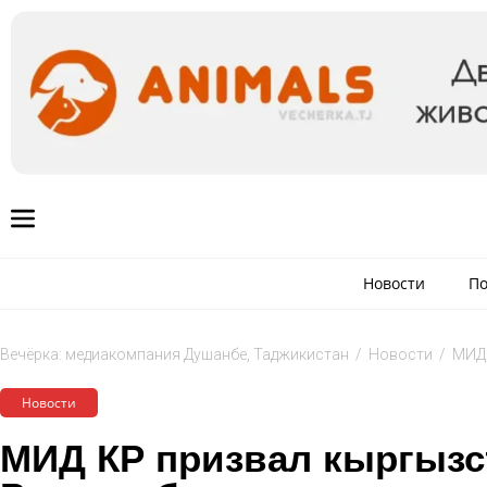
Новости
По
Вечёрка: медиакомпания Душанбе, Таджикистан
/
Новости
/
МИД 
Новости
МИД КР призвал кыргызст