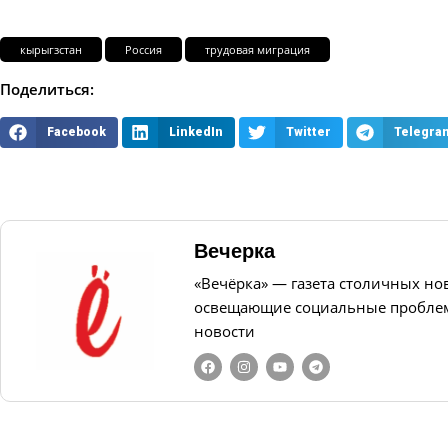
кырыгзстан
Россия
трудовая миграция
Поделиться:
Facebook
LinkedIn
Twitter
Telegra
Вечерка
«Вечёрка» — газета столичных но
освещающие социальные проблем
новости