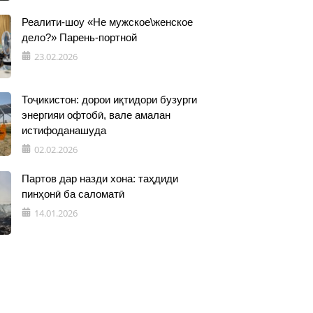
Реалити-шоу «Не мужское\женское
дело?» Парень-портной
23.02.2026
Тоҷикистон: дорои иқтидори бузурги
энергияи офтобӣ, вале амалан
истифоданашуда
02.02.2026
Партов дар назди хона: таҳдиди
пинҳонӣ ба саломатӣ
14.01.2026