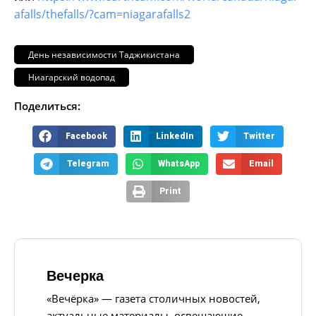
afalls/thefalls/?cam=niagarafalls2
День независимости Таджикистана
Ниагарский водопад
Поделиться:
Facebook
LinkedIn
Twitter
Telegram
WhatsApp
Email
Print
Вечерка
«Вечёрка» — газета столичных новостей,
актуальные материалы, освещающие