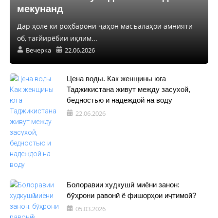
мекунанд
Дар ҳоле ки роҳбарони ҷаҳон масъалаҳои амнияти
об, тағйирёбии иқлим...
Вечерка
22.06.2026
Цена воды. Как женщины юга
Таджикистана живут между засухой,
бедностью и надеждой на воду
22.06.2026
Болоравии худкушӣ миёни занон:
бӯҳрони равонӣ ё фишорҳои иҷтимоӣ?
05.03.2026