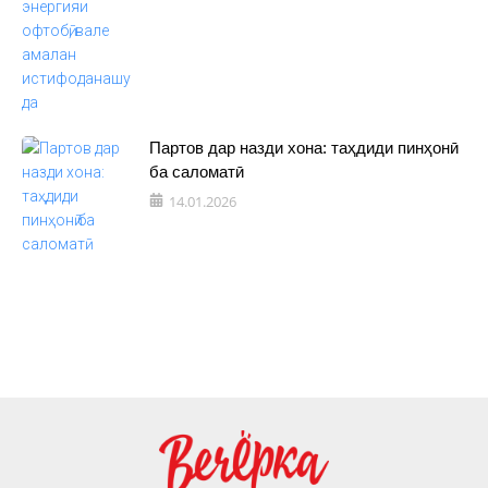
Партов дар назди хона: таҳдиди пинҳонӣ
ба саломатӣ
14.01.2026