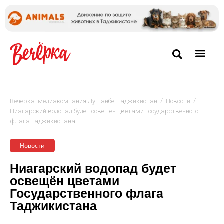
/
/
Вечёрка: медиакомпания Душанбе, Таджикистан
Новости
Ниагарский водопад будет освещён цветами Государственного
флага Таджикистана
Новости
Ниагарский водопад будет
освещён цветами
Государственного флага
Таджикистана