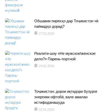
Обшавии пиряхҳо дар Тоҷикистон чӣ
паёмадҳо дорад?
27.02.2026
Реалити-шоу «Не мужское\женское
дело?» Парень-портной
23.02.2026
Тоҷикистон: дорои иқтидори бузурги
энергияи офтобӣ, вале амалан
истифоданашуда
02.02.2026