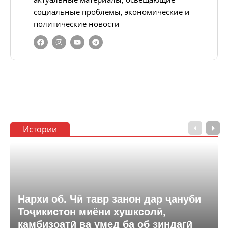
социальные проблемы, экономические и
политические новости
Истории
Нархи об. Чӣ тавр занон дар ҷануби
Тоҷикистон миёни хушксолӣ,
камбизоатӣ ва умед ба об зиндагӣ