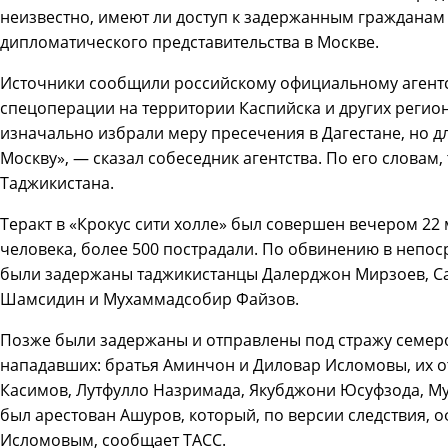
неизвестно, имеют ли доступ к задержанным гражданам
дипломатического представительства в Москве.
Источники сообщили российскому официальному агентст
спецоперации на территории Каспийска и других регионо
изначально избрали меру пресечения в Дагестане, но д
Москву», — сказал собеседник агентства. По его словам,
Таджикистана.
Теракт в «Крокус сити холле» был совершен вечером 22 
человека, более 500 пострадали. По обвинению в неп
были задержаны таджикистанцы Далерджон Мирзоев, С
Шамсидин и Мухаммадсобир Файзов.
Позже были задержаны и отправлены под стражу семе
нападавших: братья Аминчон и Диловар Исломовы, их о
Касимов, Лутфулло Назримада, Якубджони Юсуфзода, М
был арестован Ашуров, который, по версии следствия,
Исломовым, сообщает ТАСС.