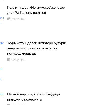
Реалити-шоу «Не мужское\женское
дело?» Парень-портной
23.02.2026
Тоҷикистон: дорои иқтидори бузурги
энергияи офтобӣ, вале амалан
истифоданашуда
02.02.2026
Партов дар назди хона: таҳдиди
пинҳонӣ ба саломатӣ