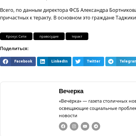
Всего, по данным директора ФСБ Александра Бортникова
причастных к теракту. В основном это граждане Таджики
Крокус Сити
правосудие
теракт
Поделиться:
Facebook
LinkedIn
Twitter
Telegra
Вечерка
«Вечёрка» — газета столичных но
освещающие социальные проблем
новости