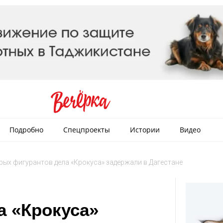
Подробно
Спецпроекты
Истории
Видео
рых фигурантов дела «Крокуса» задержали в Дагестане
а «Крокуса»