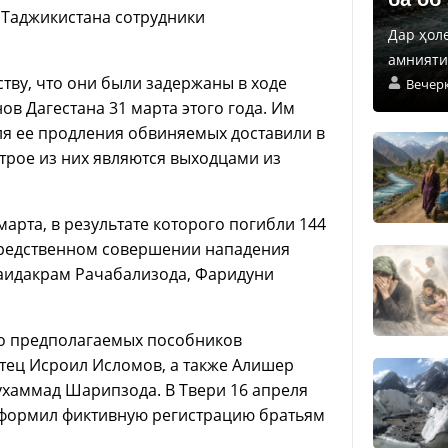
 Таджикистана сотрудники
Дар ҳол
амнияти 
ву, что они были задержаны в ходе
Вечер
в Дагестана 31 марта этого года. Им
ля ее продления обвиняемых доставили в
 трое из них являются выходцами из
марта, в результате которого погибли 144
осредственном совершении нападения
аидакрам Рачабализода, Фаридуни
ро предполагаемых пособников
тец Исроил Исломов, а также Алишер
ухаммад Шарипзода. В Твери 16 апреля
 оформил фиктивную регистрацию братьям