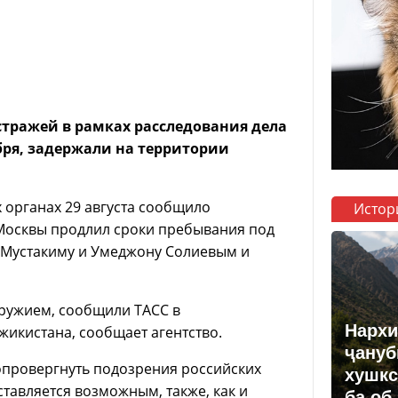
стражей в рамках расследования дела
бря, задержали на территории
 органах 29 августа сообщило
Истор
 Москвы продлил сроки пребывания под
 Мустакиму и Умеджону Солиевым и
оружием, сообщили ТАСС в
Нархи
жикистана, сообщает агентство.
ҷануб
 опровергнуть подозрения российских
хушкс
тавляется возможным, также, как и
ба об