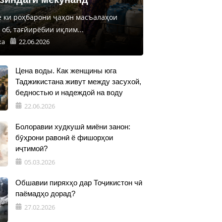
е ки роҳбарони ҷаҳон масъалаҳои
об, тағйирёбии иқлим...
ка
22.06.2026
Цена воды. Как женщины юга
Таджикистана живут между засухой,
бедностью и надеждой на воду
22.06.2026
Болоравии худкушӣ миёни занон:
бӯҳрони равонӣ ё фишорҳои
иҷтимоӣ?
05.03.2026
Обшавии пиряхҳо дар Тоҷикистон чӣ
паёмадҳо дорад?
27.02.2026