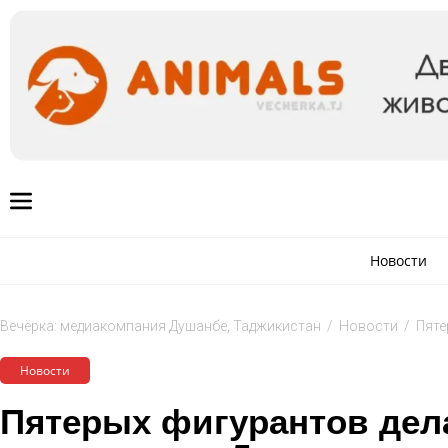
Новости
Вечёрка: медиакомпания Душанбе, Таджикистан
/
Новости
/
Пяте
Новости
Пятерых фигурантов дел