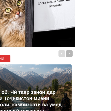
ии
 об. Чӣ тавр занон дар
и Тоҷикистон миёни
олӣ, камбизоатӣ ва умед
 зиндагӣ мекунанд