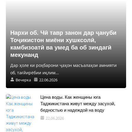
Нархи об. Чӣ тавр занон дар ҷануби
Тоҷикистон миёни хушксолӣ,
камбизоатӣ ва умед ба об зиндагӣ
мекунанд
Дар ҳоле ки роҳбарони ҷаҳон масъалаҳои амнияти
об, тағйирёбии иқлим...
Вечерка
22.06.2026
Цена воды. Как женщины юга
Таджикистана живут между засухой,
бедностью и надеждой на воду
22.06.2026