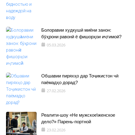
Болоравии худкушӣ миёни занон:
бӯҳрони равонӣ ё фишорҳои иҷтимоӣ?
05.03.2026
Обшавии пиряхҳо дар Тоҷикистон чӣ
паёмадҳо дорад?
27.02.2026
Реалити-шоу «Не мужское\женское
дело?» Парень-портной
23.02.2026