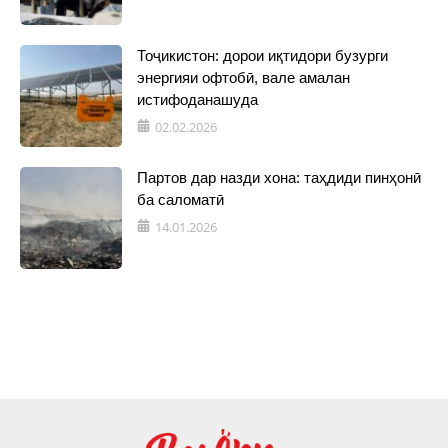
Тоҷикистон: дорои иқтидори бузурги
энергияи офтобӣ, вале амалан
истифоданашуда
02.02.2026
Партов дар назди хона: таҳдиди пинҳонӣ
ба саломатӣ
14.01.2026