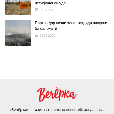
истифоданашуда
02.02.2026
Партов дар назди хона: таҳдиди пинҳонӣ
ба саломатӣ
14.01.2026
«Вечёрка» — газета столичных новостей, актуальные