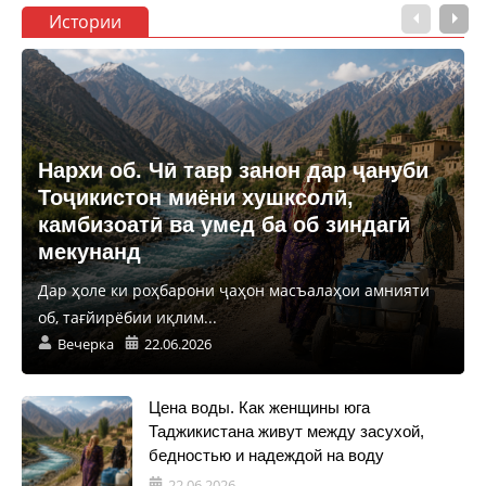
Истории
Нархи об. Чӣ тавр занон дар ҷануби
Тоҷикистон миёни хушксолӣ,
камбизоатӣ ва умед ба об зиндагӣ
мекунанд
Дар ҳоле ки роҳбарони ҷаҳон масъалаҳои амнияти
об, тағйирёбии иқлим...
Вечерка
22.06.2026
Цена воды. Как женщины юга
Таджикистана живут между засухой,
бедностью и надеждой на воду
22.06.2026