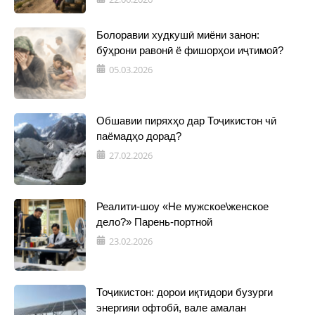
Болоравии худкушӣ миёни занон:
бӯҳрони равонӣ ё фишорҳои иҷтимоӣ?
05.03.2026
Обшавии пиряхҳо дар Тоҷикистон чӣ
паёмадҳо дорад?
27.02.2026
Реалити-шоу «Не мужское\женское
дело?» Парень-портной
23.02.2026
Тоҷикистон: дорои иқтидори бузурги
энергияи офтобӣ, вале амалан