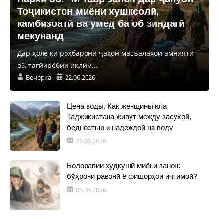
Тоҷикистон миёни хушксолӣ,
камбизоатӣ ва умед ба об зиндагӣ
мекунанд
Дар ҳоле ки роҳбарони ҷаҳон масъалаҳои амнияти
об, тағйирёбии иқлим...
Вечерка
22.06.2026
Цена воды. Как женщины юга
Таджикистана живут между засухой,
бедностью и надеждой на воду
22.06.2026
Болоравии худкушӣ миёни занон:
бӯҳрони равонӣ ё фишорҳои иҷтимоӣ?
05.03.2026