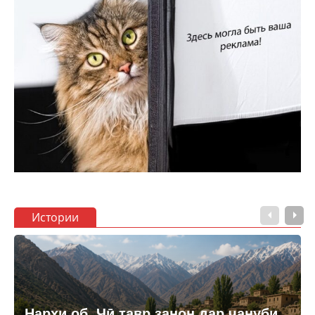
Истории
Нархи об. Чӣ тавр занон дар ҷануби