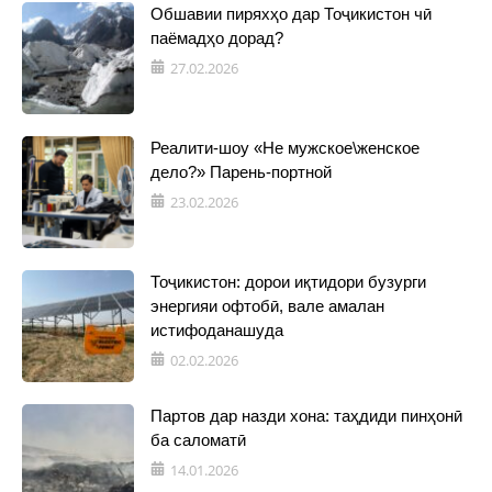
Обшавии пиряхҳо дар Тоҷикистон чӣ
паёмадҳо дорад?
27.02.2026
Реалити-шоу «Не мужское\женское
дело?» Парень-портной
23.02.2026
Тоҷикистон: дорои иқтидори бузурги
энергияи офтобӣ, вале амалан
истифоданашуда
02.02.2026
Партов дар назди хона: таҳдиди пинҳонӣ
ба саломатӣ
14.01.2026