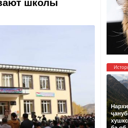
вают школы
Истор
Нархи
ҷануб
хушкс
ба об