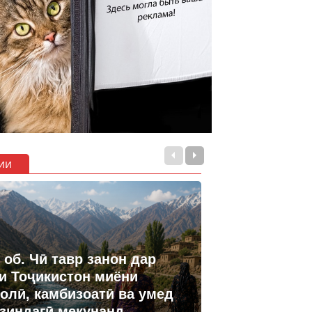
ии
 об. Чӣ тавр занон дар
и Тоҷикистон миёни
олӣ, камбизоатӣ ва умед
 зиндагӣ мекунанд