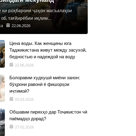
е ки роҳбарони ҷаҳон масъалаҳои
об, тағйирёбии иқлим...
ка
22.06.2026
Цена воды. Как женщины юга
Таджикистана живут между засухой,
бедностью и надеждой на воду
22.06.2026
Болоравии худкушӣ миёни занон:
бӯҳрони равонӣ ё фишорҳои
иҷтимоӣ?
05.03.2026
Обшавии пиряхҳо дар Тоҷикистон чӣ
паёмадҳо дорад?
27.02.2026