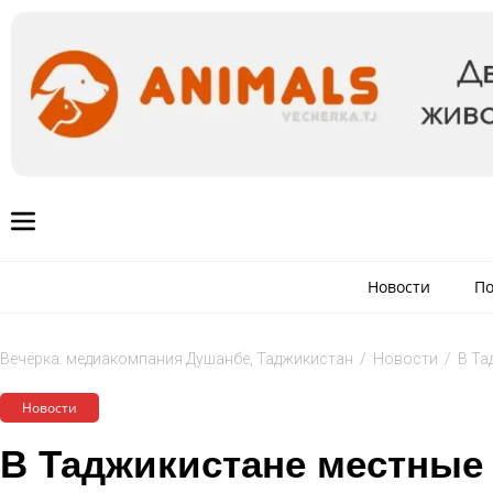
Новости
По
Вечёрка: медиакомпания Душанбе, Таджикистан
/
Новости
/
В Та
Новости
В Таджикистане местные