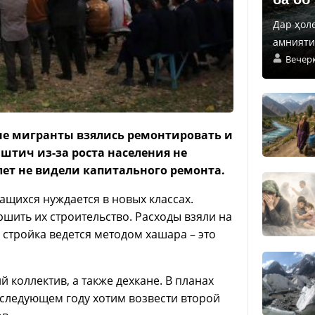
Дар ҳол
амнияти 
Вечер
ые мигранты взялись ремонтировать и
аштич из-за роста населения не
лет не видели капитального ремонта.
ащихся нуждается в новых классах.
шить их строительство. Расходы взяли на
 стройка ведется методом хашара – это
 коллектив, а также дехкане. В планах
В следующем году хотим возвести второй