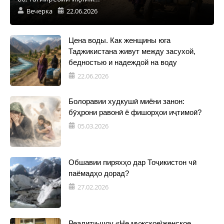
Вечерка
22.06.2026
Цена воды. Как женщины юга
Таджикистана живут между засухой,
бедностью и надеждой на воду
22.06.2026
Болоравии худкушӣ миёни занон:
бӯҳрони равонӣ ё фишорҳои иҷтимоӣ?
05.03.2026
Обшавии пиряхҳо дар Тоҷикистон чӣ
паёмадҳо дорад?
27.02.2026
Реалити-шоу «Не мужское\женское