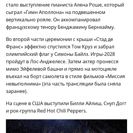
стало выступление пианиста Алена Роше, который
сыграл «Гимн Аполлона» на подвешенном
вертикально рояле. Он аккомпанировал
французскому тенору Бенджамину Бернхайму.
Во второй части церемонии с крыши «Стад де
Франс» эффектно спустился Том Круз и забрал
олимпийский флаг у Симоны Байлз. Игры-2028
пройдут в Лос-Анджелесе. Затем актер пронесся
мимо Эйфелевой башни и прямо на мотоцикле
въехал на борт самолета в стиле фильмов «Миссия
невыполнима» (эта часть трансляции была сняла
заранее).
На сцене в США выступили Билли Айлиш, Снуп Догг
и рок-группа Red Hot Chili Peppers.