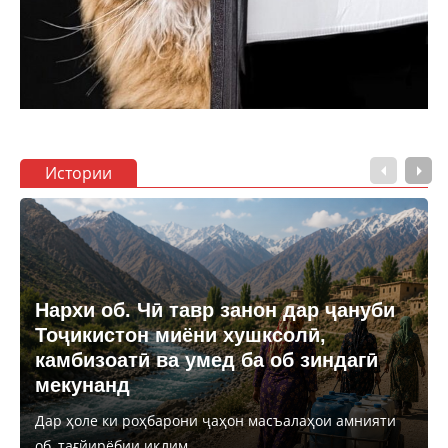
Истории
Нархи об. Чӣ тавр занон дар ҷануби
Тоҷикистон миёни хушксолӣ,
камбизоатӣ ва умед ба об зиндагӣ
мекунанд
Дар ҳоле ки роҳбарони ҷаҳон масъалаҳои амнияти
об, тағйирёбии иқлим...