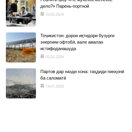
дело?» Парень-портной
23.02.2026
Тоҷикистон: дорои иқтидори бузурги
энергияи офтобӣ, вале амалан
истифоданашуда
02.02.2026
Партов дар назди хона: таҳдиди пинҳонӣ
ба саломатӣ
14.01.2026