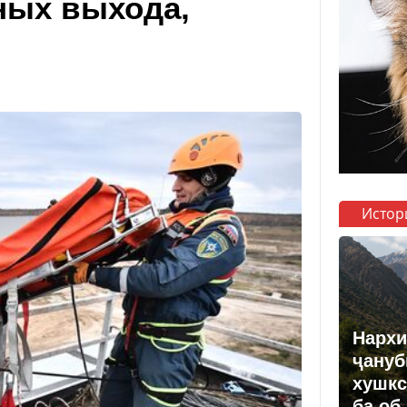
ных выхода,
Истор
Нархи
ҷануб
хушкс
ба об