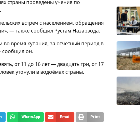
иях страны проведены учения по
.
тельских встреч с населением, обращения
ди», — также сообщил Рустам Назарзода.
 во время купания, за отчетный период в
 — сообщил он.
вять, от 11 до 16 лет — двадцать три, от 17
еловек утонули в водоёмах страны.
m
WhatsApp
Email
Print