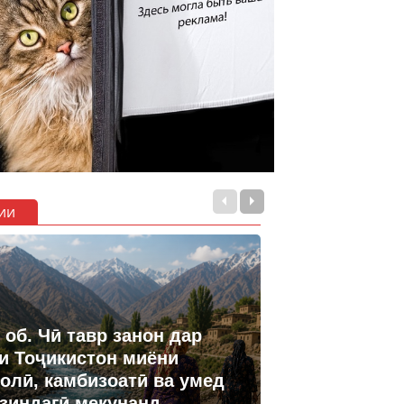
ии
 об. Чӣ тавр занон дар
и Тоҷикистон миёни
олӣ, камбизоатӣ ва умед
 зиндагӣ мекунанд