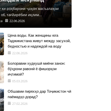
е ки роҳбарони ҷаҳон масъалаҳои
об, тағйирёбии иқлим...
ка
22.06.2026
Цена воды. Как женщины юга
Таджикистана живут между засухой,
бедностью и надеждой на воду
22.06.2026
Болоравии худкушӣ миёни занон:
бӯҳрони равонӣ ё фишорҳои
иҷтимоӣ?
05.03.2026
Обшавии пиряхҳо дар Тоҷикистон чӣ
паёмадҳо дорад?
27.02.2026