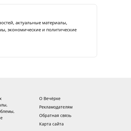
востей, актуальные материалы,
ы, экономические и политические
х
О Вечёрке
алы,
Рекламодателям
блемы,
Обратная связь
ие
Карта сайта