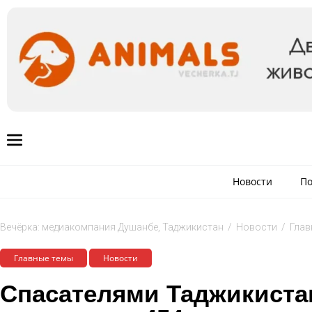
Новости
По
Вечёрка: медиакомпания Душанбе, Таджикистан
/
Новости
/
Глав
Главные темы
Новости
Спасателями Таджикиста