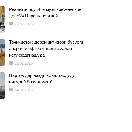
Реалити-шоу «Не мужское\женское
дело?» Парень-портной
23.02.2026
Тоҷикистон: дорои иқтидори бузурги
энергияи офтобӣ, вале амалан
истифоданашуда
02.02.2026
Партов дар назди хона: таҳдиди
пинҳонӣ ба саломатӣ
14.01.2026