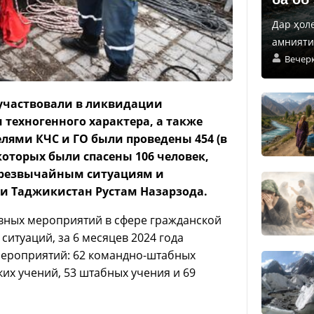
Дар ҳол
амнияти 
Вечер
 участвовали в ликвидации
техногенного характера, а также
лями КЧС и ГО были проведены 454 (в
 которых были спасены 106 человек,
чрезвычайным ситуациям и
ки Таджикистан Рустам Назарзода.
овных мероприятий в сфере гражданской
итуаций, за 6 месяцев 2024 года
мероприятий: 62 командно-штабных
их учений, 53 штабных учения и 69