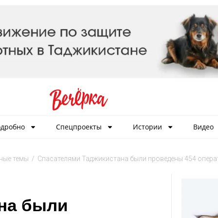
дробно
Спецпроекты
Истории
Видео
ные темы
/
Спасателями Таджикистана были проведены 454 опера
на были