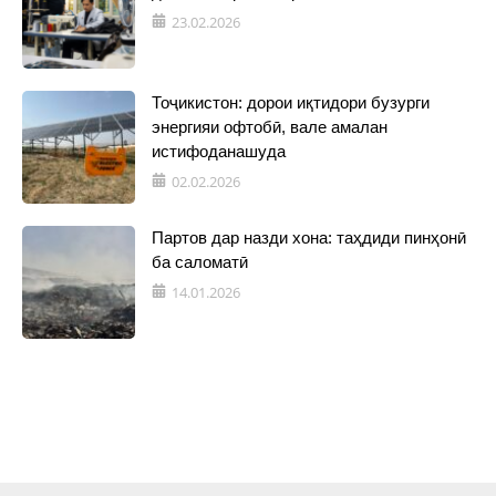
23.02.2026
Тоҷикистон: дорои иқтидори бузурги
энергияи офтобӣ, вале амалан
истифоданашуда
02.02.2026
Партов дар назди хона: таҳдиди пинҳонӣ
ба саломатӣ
14.01.2026