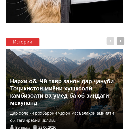
Истории
Нархи об. Чӣ тавр занон дар ҷануби
Тоҷикистон миёни хушксолӣ,
камбизоатӣ ва умед ба об зиндагӣ
мекунанд
Дар ҳоле ки роҳбарони ҷаҳон масъалаҳои амнияти
об, тағйирёбии иқлим...
Вечерка
22.06.2026