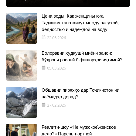
Цена воды. Как женщины юга
Таджикистана живут между засухой,
бедностью и надеждой на воду
22.06.2026
Болоравии худкушӣ миёни занон:
бӯҳрони равонӣ ё фишорҳои иҷтимоӣ?
05.03.2026
Обшавии пиряхҳо дар Тоҷикистон чӣ
паёмадҳо дорад?
27.02.2026
Реалити-шоу «Не мужское\женское
дело?» Парень-портной