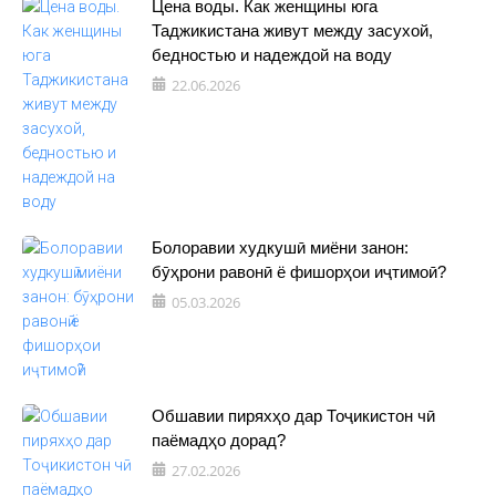
Цена воды. Как женщины юга
Таджикистана живут между засухой,
бедностью и надеждой на воду
22.06.2026
Болоравии худкушӣ миёни занон:
бӯҳрони равонӣ ё фишорҳои иҷтимоӣ?
05.03.2026
Обшавии пиряхҳо дар Тоҷикистон чӣ
паёмадҳо дорад?
27.02.2026