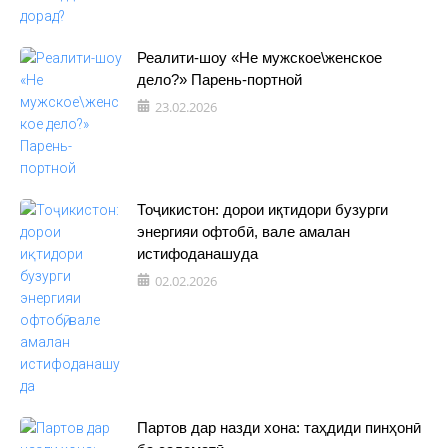
Реалити-шоу «Не мужское\женское
дело?» Парень-портной
23.02.2026
Тоҷикистон: дорои иқтидори бузурги
энергияи офтобӣ, вале амалан
истифоданашуда
02.02.2026
Партов дар назди хона: таҳдиди пинҳонӣ