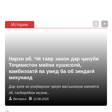
Истории
Нархи об. Чӣ тавр занон дар ҷануби
Тоҷикистон миёни хушксолӣ,
камбизоатӣ ва умед ба об зиндагӣ
мекунанд
Дар ҳоле ки роҳбарони ҷаҳон масъалаҳои амнияти
об, тағйирёбии иқлим...
Вечерка
22.06.2026