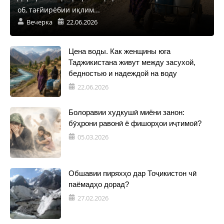
об, тағйирёбии иқлим...
Вечерка
22.06.2026
Цена воды. Как женщины юга
Таджикистана живут между засухой,
бедностью и надеждой на воду
22.06.2026
Болоравии худкушӣ миёни занон:
бӯҳрони равонӣ ё фишорҳои иҷтимоӣ?
05.03.2026
Обшавии пиряхҳо дар Тоҷикистон чӣ
паёмадҳо дорад?
27.02.2026