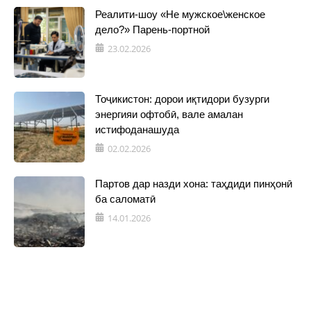
Реалити-шоу «Не мужское\женское
дело?» Парень-портной
23.02.2026
Тоҷикистон: дорои иқтидори бузурги
энергияи офтобӣ, вале амалан
истифоданашуда
02.02.2026
Партов дар назди хона: таҳдиди пинҳонӣ
ба саломатӣ
14.01.2026