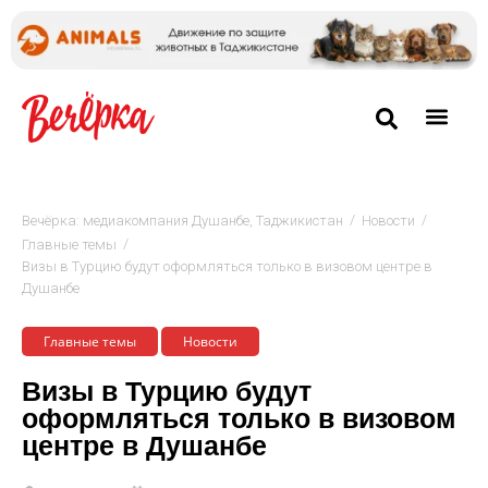
/
/
Вечёрка: медиакомпания Душанбе, Таджикистан
Новости
/
Главные темы
Визы в Турцию будут оформляться только в визовом центре в
Душанбе
Главные темы
Новости
Визы в Турцию будут
оформляться только в визовом
центре в Душанбе