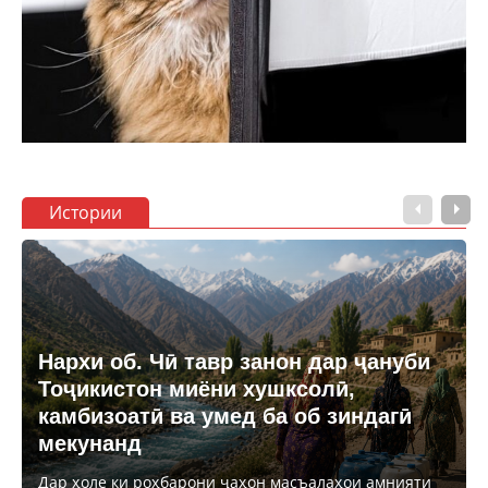
Истории
Нархи об. Чӣ тавр занон дар ҷануби
Тоҷикистон миёни хушксолӣ,
камбизоатӣ ва умед ба об зиндагӣ
мекунанд
Дар ҳоле ки роҳбарони ҷаҳон масъалаҳои амнияти