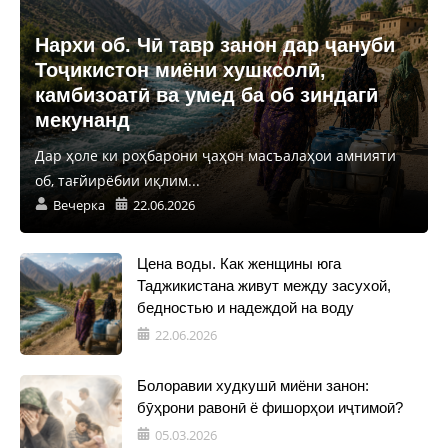
Нархи об. Чӣ тавр занон дар ҷануби
Тоҷикистон миёни хушксолӣ,
камбизоатӣ ва умед ба об зиндагӣ
мекунанд
Дар ҳоле ки роҳбарони ҷаҳон масъалаҳои амнияти
об, тағйирёбии иқлим...
Вечерка
22.06.2026
Цена воды. Как женщины юга
Таджикистана живут между засухой,
бедностью и надеждой на воду
22.06.2026
Болоравии худкушӣ миёни занон:
бӯҳрони равонӣ ё фишорҳои иҷтимоӣ?
05.03.2026