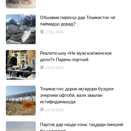
Обшавии пиряхҳо дар Тоҷикистон чӣ
паёмадҳо дорад?
27.02.2026
Реалити-шоу «Не мужское\женское
дело?» Парень-портной
23.02.2026
Тоҷикистон: дорои иқтидори бузурги
энергияи офтобӣ, вале амалан
истифоданашуда
02.02.2026
Партов дар назди хона: таҳдиди пинҳонӣ
ба саломатӣ