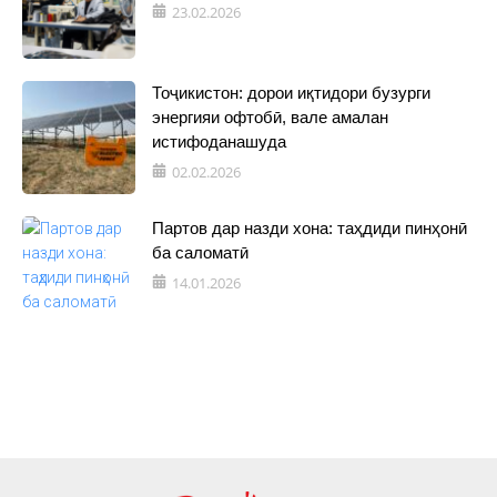
23.02.2026
Тоҷикистон: дорои иқтидори бузурги
энергияи офтобӣ, вале амалан
истифоданашуда
02.02.2026
Партов дар назди хона: таҳдиди пинҳонӣ
ба саломатӣ
14.01.2026