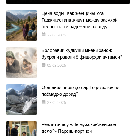
Цена воды. Как женщины юга
Таджикистана живут между засухой,
бедностью и надеждой на воду
22.06.2026
Болоравии худкушӣ миёни занон:
бӯҳрони равонӣ ё фишорҳои иҷтимоӣ?
05.03.2026
Обшавии пиряхҳо дар Тоҷикистон чӣ
паёмадҳо дорад?
27.02.2026
Реалити-шоу «Не мужское\женское
дело?» Парень-портной