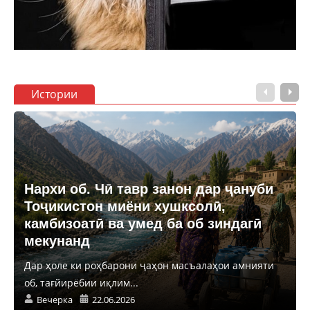
Истории
Нархи об. Чӣ тавр занон дар ҷануби
Тоҷикистон миёни хушксолӣ,
камбизоатӣ ва умед ба об зиндагӣ
мекунанд
Дар ҳоле ки роҳбарони ҷаҳон масъалаҳои амнияти
об, тағйирёбии иқлим...
Вечерка
22.06.2026