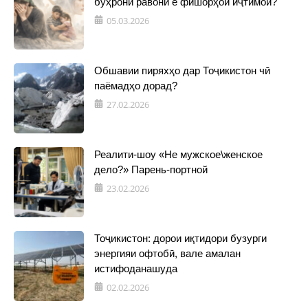
бӯҳрони равонӣ ё фишорҳои иҷтимоӣ?
05.03.2026
Обшавии пиряхҳо дар Тоҷикистон чӣ
паёмадҳо дорад?
27.02.2026
Реалити-шоу «Не мужское\женское
дело?» Парень-портной
23.02.2026
Тоҷикистон: дорои иқтидори бузурги
энергияи офтобӣ, вале амалан
истифоданашуда
02.02.2026