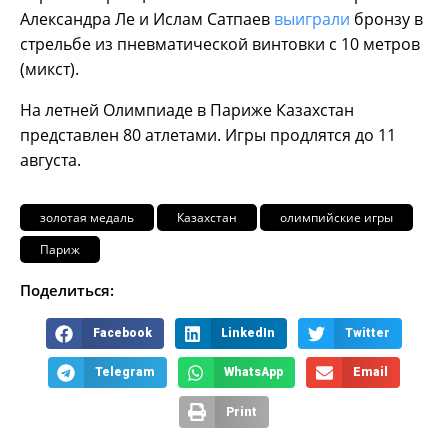
Александра Ле и Ислам Сатпаев
выиграли
бронзу в
стрельбе из пневматической винтовки с 10 метров
(микст).
На летней Олимпиаде в Париже Казахстан
представлен 80 атлетами. Игры продлятся до 11
августа.
золотая медаль
Казахстан
олимпийские игры
Париж
Поделиться:
Facebook
LinkedIn
Twitter
Telegram
WhatsApp
Email
Print