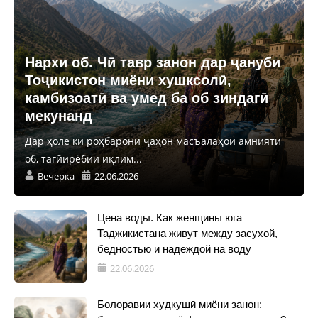
Нархи об. Чӣ тавр занон дар ҷануби
Тоҷикистон миёни хушксолӣ,
камбизоатӣ ва умед ба об зиндагӣ
мекунанд
Дар ҳоле ки роҳбарони ҷаҳон масъалаҳои амнияти
об, тағйирёбии иқлим...
Вечерка
22.06.2026
Цена воды. Как женщины юга
Таджикистана живут между засухой,
бедностью и надеждой на воду
22.06.2026
Болоравии худкушӣ миёни занон: