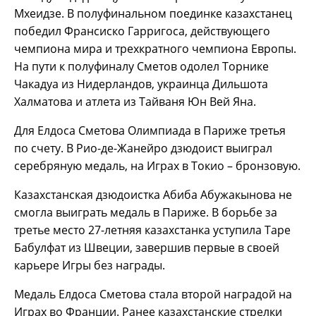
Мхеидзе. В полуфинальном поединке казахстанец
победил Франсиско Гарригоса, действующего
чемпиона мира и трехкратного чемпиона Европы.
На пути к полуфиналу Сметов одолел Торнике
Чакадуа из Нидерландов, украинца Дильшота
Халматова и атлета из Тайваня Юн Вей Яна.
Для Елдоса Сметова Олимпиада в Париже третья
по счету. В Рио-де-Жанейро дзюдоист выиграл
серебряную медаль, на Играх в Токио – бронзовую.
Казахстанская дзюдоистка Абиба Абужакынова не
смогла выиграть медаль в Париже. В борьбе за
третье место 27-летняя казахстанка уступила Таре
Бабулфат из Швеции, завершив первые в своей
карьере Игры без награды.
Медаль Елдоса Сметова стала второй наградой на
Играх во Франции. Ранее казахстанские стрелки