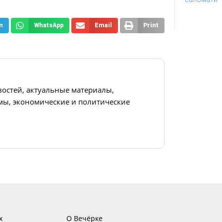
m
WhatsApp
Email
Print
востей, актуальные материалы,
ы, экономические и политические
х
О Вечёрке