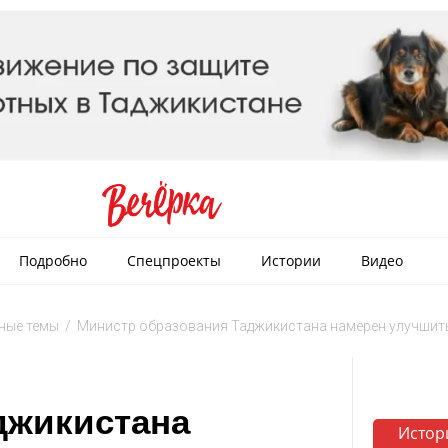
Подробно
Спецпроекты
Истории
Видео
ные темы
/
Министр образования Таджикистана намерен улучшить
джикистана
Истор