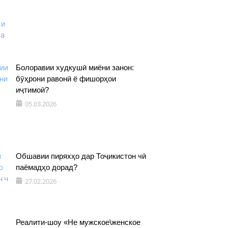
Болоравии худкушӣ миёни занон:
бӯҳрони равонӣ ё фишорҳои
иҷтимоӣ?
05.03.2026
Обшавии пиряхҳо дар Тоҷикистон чӣ
паёмадҳо дорад?
27.02.2026
Реалити-шоу «Не мужское\женское