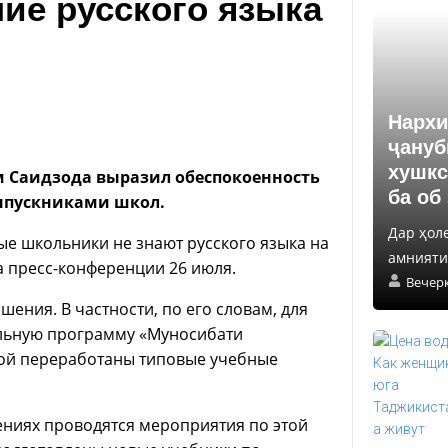
ие русского языка
Нархи
ҷануб
хушкс
 Саидзода выразил обеспокоенность
ба об
выпускниками школ.
Дар ҳол
ые школьники не знают русского языка на
амнияти 
на пресс-конференции 26 июля.
Вечер
шения. В частности, по его словам, для
альную программу «Муносибати
рой переработаны типовые учебные
дениях проводятся мероприятия по этой