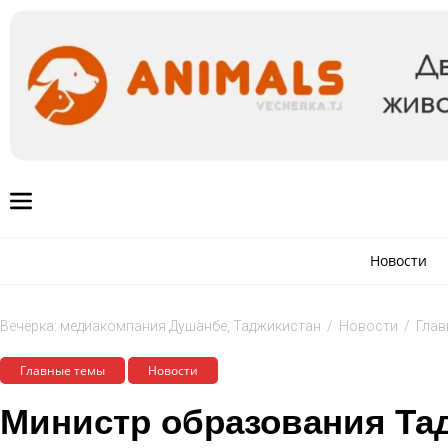
Новости
Вечёрка: медиакомпания Душанбе, Таджикистан
/
Новости
/
Глав
Главные темы
Новости
Министр образования Та