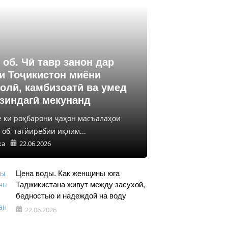
 об. Чӣ тавр занон дар
и Тоҷикистон миёни
олӣ, камбизоатӣ ва умед
 зиндагӣ мекунанд
е ки роҳбарони ҷаҳон масъалаҳои
об, тағйирёбии иқлим...
ка
22.06.2026
Цена воды. Как женщины юга
Таджикистана живут между засухой,
бедностью и надеждой на воду
22.06.2026