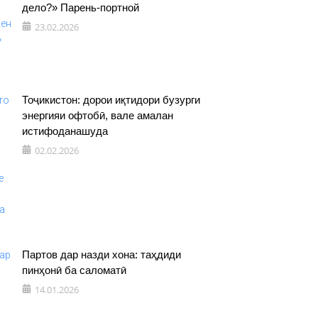
дело?» Парень-портной
23.02.2026
Тоҷикистон: дорои иқтидори бузурги
энергияи офтобӣ, вале амалан
истифоданашуда
02.02.2026
Партов дар назди хона: таҳдиди
пинҳонӣ ба саломатӣ
14.01.2026