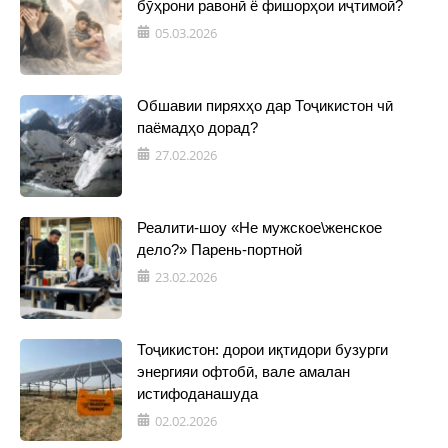
бӯҳрони равонӣ ё фишорҳои иҷтимоӣ?
05.03.2026
Обшавии пиряхҳо дар Тоҷикистон чӣ
паёмадҳо дорад?
27.02.2026
Реалити-шоу «Не мужское\женское
дело?» Парень-портной
23.02.2026
Тоҷикистон: дорои иқтидори бузурги
энергияи офтобӣ, вале амалан
истифоданашуда
02.02.2026