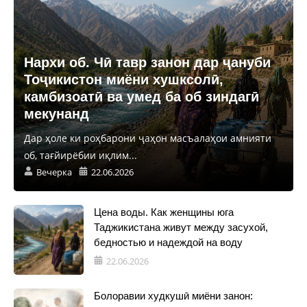
Нархи об. Чӣ тавр занон дар ҷануби
Тоҷикистон миёни хушксолӣ,
камбизоатӣ ва умед ба об зиндагӣ
мекунанд
Дар ҳоле ки роҳбарони ҷаҳон масъалаҳои амнияти
об, тағйирёбии иқлим...
Вечерка
22.06.2026
Цена воды. Как женщины юга
Таджикистана живут между засухой,
бедностью и надеждой на воду
22.06.2026
Болоравии худкушӣ миёни занон: