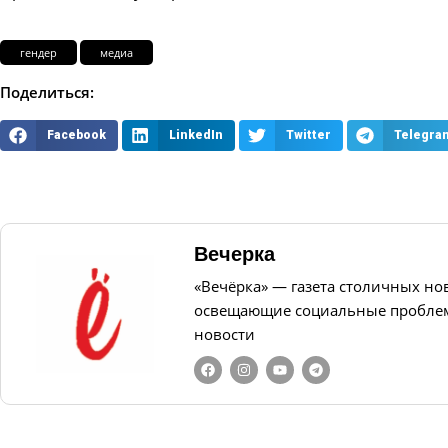
гендер
медиа
Поделиться:
Facebook
LinkedIn
Twitter
Telegra
Вечерка
«Вечёрка» — газета столичных но
освещающие социальные проблем
новости