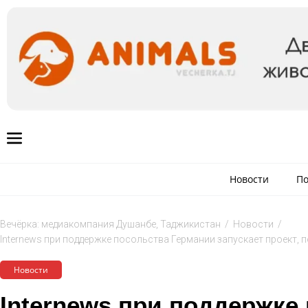
Новости
По
Вечёрка: медиакомпания Душанбе, Таджикистан
/
Новости
/
Internews при поддержке посольства Германии запускает проект
Новости
Internews при поддержке