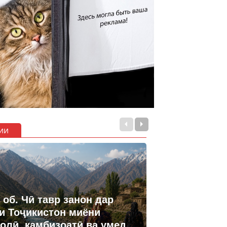
ии
 об. Чӣ тавр занон дар
и Тоҷикистон миёни
олӣ, камбизоатӣ ва умед