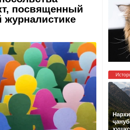
кт, посвященный
й журналистике
Истор
Нархи
ҷануб
хушкс