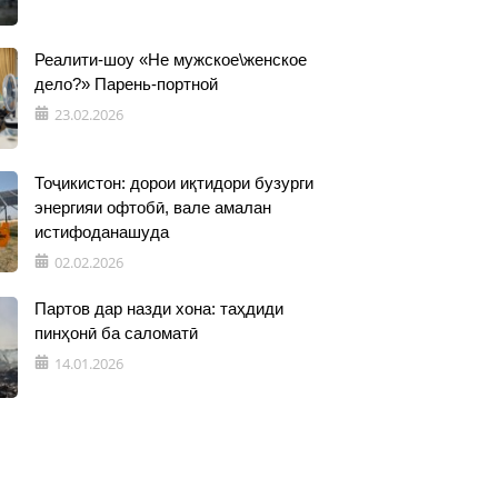
Реалити-шоу «Не мужское\женское
дело?» Парень-портной
23.02.2026
Тоҷикистон: дорои иқтидори бузурги
энергияи офтобӣ, вале амалан
истифоданашуда
02.02.2026
Партов дар назди хона: таҳдиди
пинҳонӣ ба саломатӣ
14.01.2026