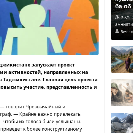
ба об
Дар ҳол
амнияти 
Вечер
джикистане запускает проект
рии активностей, направленных на
 Таджикистане. Главная цель проекта
овысить участие, представленность и
 — говорит Чрезвычайный и
граф. — Крайне важно привлекать
– чтобы их голоса были услышаны.
приведет к более конструктивному