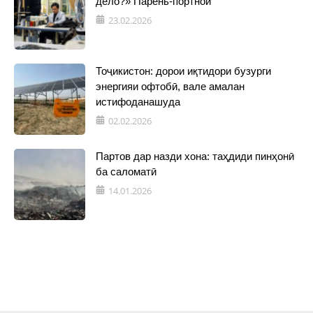
дело?» Парень-портной
23.02.2026
Тоҷикистон: дорои иқтидори бузурги
энергияи офтобӣ, вале амалан
истифоданашуда
02.02.2026
Партов дар назди хона: таҳдиди пинҳонӣ
ба саломатӣ
14.01.2026