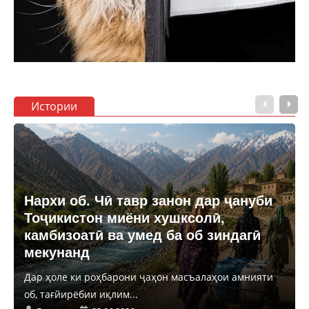
Истории
Нархи об. Чӣ тавр занон дар ҷануби
Тоҷикистон миёни хушксолӣ,
камбизоатӣ ва умед ба об зиндагӣ
мекунанд
Дар ҳоле ки роҳбарони ҷаҳон масъалаҳои амнияти
об, тағйирёбии иқлим...