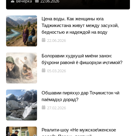
Вечерка
22.06.2026
Цена воды. Как женщины юга
Таджикистана живут между засухой,
бедностью и надеждой на воду
22.06.2026
Болоравии худкушӣ миёни занон:
бӯҳрони равонӣ ё фишорҳои иҷтимоӣ?
05.03.2026
Обшавии пиряхҳо дар Тоҷикистон чӣ
паёмадҳо дорад?
27.02.2026
Реалити-шоу «Не мужское\женское