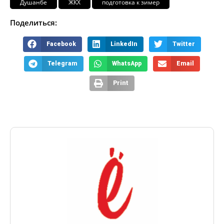
Душанбе
ЖКХ
подготовка к зимер
Поделиться:
Facebook
LinkedIn
Twitter
Telegram
WhatsApp
Email
Print