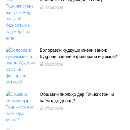
22.06.2026
Болоравии худкушӣ миёни занон:
бӯҳрони равонӣ ё фишорҳои иҷтимоӣ?
05.03.2026
Обшавии пиряхҳо дар Тоҷикистон чӣ
паёмадҳо дорад?
27.02.2026