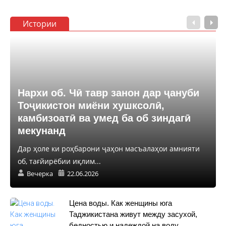
Истории
Нархи об. Чӣ тавр занон дар ҷануби
Тоҷикистон миёни хушксолӣ,
камбизоатӣ ва умед ба об зиндагӣ
мекунанд
Дар ҳоле ки роҳбарони ҷаҳон масъалаҳои амнияти
об, тағйирёбии иқлим...
Вечерка
22.06.2026
Цена воды. Как женщины юга
Таджикистана живут между засухой,
бедностью и надеждой на воду