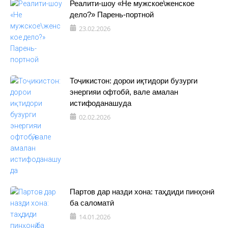
Реалити-шоу «Не мужское\женское
дело?» Парень-портной
23.02.2026
Тоҷикистон: дорои иқтидори бузурги
энергияи офтобӣ, вале амалан
истифоданашуда
02.02.2026
Партов дар назди хона: таҳдиди пинҳонӣ
ба саломатӣ
14.01.2026