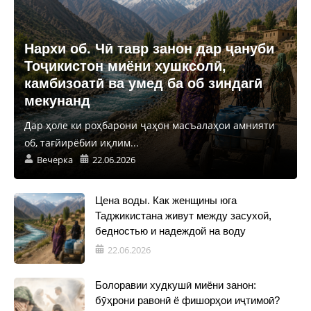
Нархи об. Чӣ тавр занон дар ҷануби
Тоҷикистон миёни хушксолӣ,
камбизоатӣ ва умед ба об зиндагӣ
мекунанд
Дар ҳоле ки роҳбарони ҷаҳон масъалаҳои амнияти
об, тағйирёбии иқлим...
Вечерка
22.06.2026
Цена воды. Как женщины юга
Таджикистана живут между засухой,
бедностью и надеждой на воду
22.06.2026
Болоравии худкушӣ миёни занон:
бӯҳрони равонӣ ё фишорҳои иҷтимоӣ?