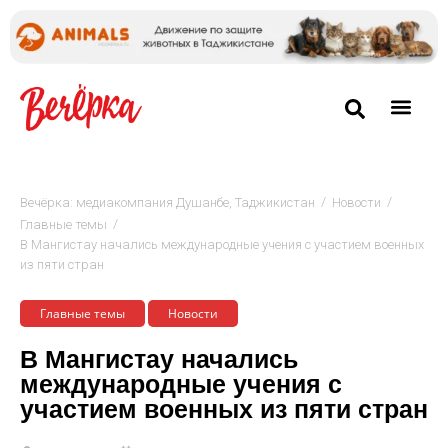
/
/
Вечёрка: медиакомпания Душанбе, Таджикистан
Новости
/
Главные темы
В Мангистау начались международные учения с участием военных
из пяти стран
Главные темы
Новости
В Мангистау начались
международные учения с
участием военных из пяти стран