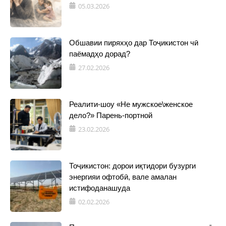
05.03.2026
Обшавии пиряхҳо дар Тоҷикистон чӣ
паёмадҳо дорад?
27.02.2026
Реалити-шоу «Не мужское\женское
дело?» Парень-портной
23.02.2026
Тоҷикистон: дорои иқтидори бузурги
энергияи офтобӣ, вале амалан
истифоданашуда
02.02.2026