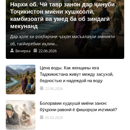
Нархи об. Чӣ тавр занон дар ҷануби
Тоҷикистон миёни хушксолӣ,
камбизоатӣ ва умед ба об зиндагӣ
мекунанд
Дар ҳоле ки роҳбарони ҷаҳон масъалаҳои амнияти
об, тағйирёбии иқлим...
Вечерка
22.06.2026
Цена воды. Как женщины юга
Таджикистана живут между засухой,
бедностью и надеждой на воду
22.06.2026
Болоравии худкушӣ миёни занон:
бӯҳрони равонӣ ё фишорҳои иҷтимоӣ?
05.03.2026