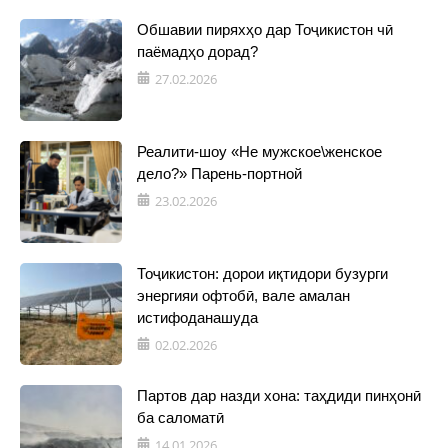
Обшавии пиряхҳо дар Тоҷикистон чӣ
паёмадҳо дорад?
27.02.2026
Реалити-шоу «Не мужское\женское
дело?» Парень-портной
23.02.2026
Тоҷикистон: дорои иқтидори бузурги
энергияи офтобӣ, вале амалан
истифоданашуда
02.02.2026
Партов дар назди хона: таҳдиди пинҳонӣ
ба саломатӣ
14.01.2026