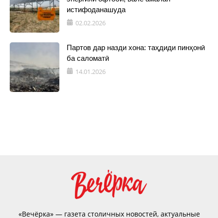
истифоданашуда
02.02.2026
Партов дар назди хона: таҳдиди пинҳонӣ
ба саломатӣ
14.01.2026
«Вечёрка» — газета столичных новостей, актуальные