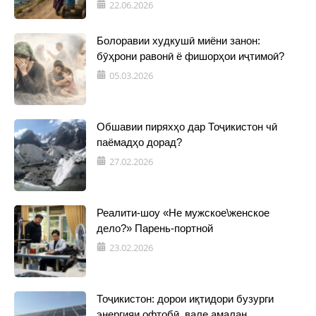
22.06.2026
Болоравии худкушӣ миёни занон:
бӯҳрони равонӣ ё фишорҳои иҷтимоӣ?
05.03.2026
Обшавии пиряхҳо дар Тоҷикистон чӣ
паёмадҳо дорад?
27.02.2026
Реалити-шоу «Не мужское\женское
дело?» Парень-портной
23.02.2026
Тоҷикистон: дорои иқтидори бузурги
энергияи офтобӣ, вале амалан