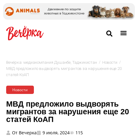
/
/
Вечёрка: медиакомпания Душанбе, Таджикистан
Новости
МВД предложило выдворять мигрантов за нарушения еще 20
статей КоАП
Новости
МВД предложило выдворять
мигрантов за нарушения еще 20
статей КоАП
От
Вечерка
9 июля, 2024
115