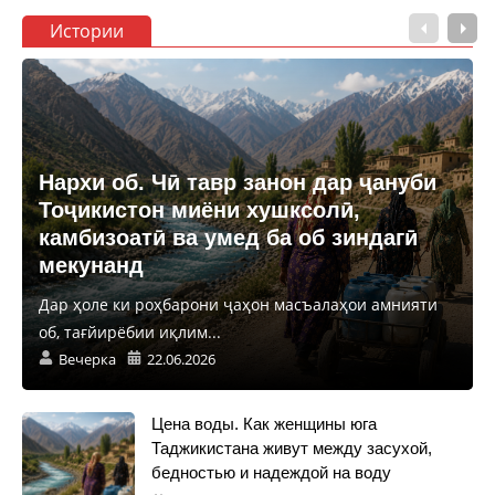
Истории
Нархи об. Чӣ тавр занон дар ҷануби
Тоҷикистон миёни хушксолӣ,
камбизоатӣ ва умед ба об зиндагӣ
мекунанд
Дар ҳоле ки роҳбарони ҷаҳон масъалаҳои амнияти
об, тағйирёбии иқлим...
Вечерка
22.06.2026
Цена воды. Как женщины юга
Таджикистана живут между засухой,
бедностью и надеждой на воду