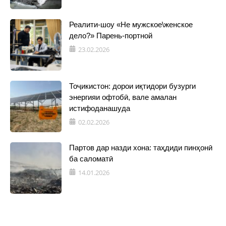
Реалити-шоу «Не мужское\женское
дело?» Парень-портной
23.02.2026
Тоҷикистон: дорои иқтидори бузурги
энергияи офтобӣ, вале амалан
истифоданашуда
02.02.2026
Партов дар назди хона: таҳдиди пинҳонӣ
ба саломатӣ
14.01.2026