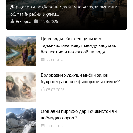
Дар ҳоле ки роҳбарони ҷаҳон масъалаҳои амнияти
об, тағйирёбии иқлим...
Вечерка
22.06.2026
Цена воды. Как женщины юга
Таджикистана живут между засухой,
бедностью и надеждой на воду
22.06.2026
Болоравии худкушӣ миёни занон:
бӯҳрони равонӣ ё фишорҳои иҷтимоӣ?
05.03.2026
Обшавии пиряхҳо дар Тоҷикистон чӣ
паёмадҳо дорад?
27.02.2026