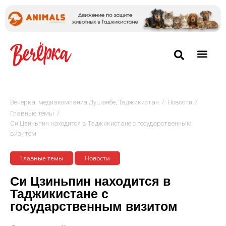
/
/
Вечёрка: медиакомпания Душанбе, Таджикистан
Новости
/
Главные темы
Си Цзиньпин находится в Таджикистане с государственным
визитом
Главные темы
Новости
Си Цзиньпин находится в
Таджикистане с
государственным визитом