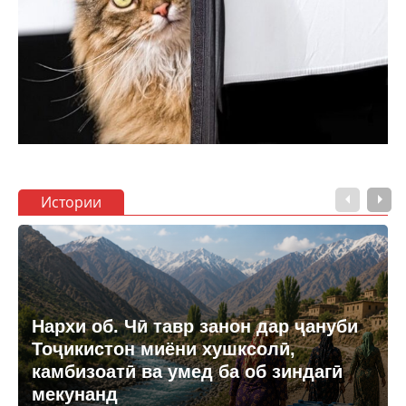
Истории
Нархи об. Чӣ тавр занон дар ҷануби
Тоҷикистон миёни хушксолӣ,
камбизоатӣ ва умед ба об зиндагӣ
мекунанд