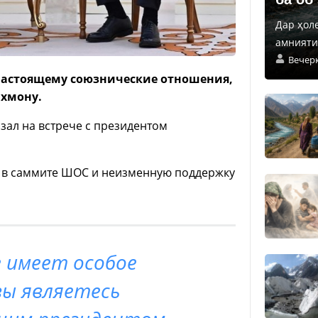
Дар ҳол
амнияти 
Вечер
-настоящему союзнические отношения,
ахмону.
зал на встрече с президентом
е в саммите ШОС и неизменную поддержку
 имеет особое
вы являетесь