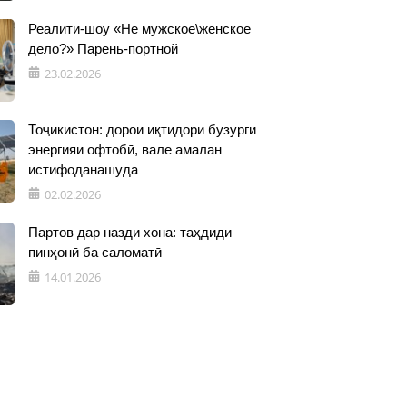
Реалити-шоу «Не мужское\женское
дело?» Парень-портной
23.02.2026
Тоҷикистон: дорои иқтидори бузурги
энергияи офтобӣ, вале амалан
истифоданашуда
02.02.2026
Партов дар назди хона: таҳдиди
пинҳонӣ ба саломатӣ
14.01.2026