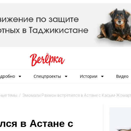
дробно
Спецпроекты
Истории
Видео
ные темы
/
Эмомали Рахмон встретился в Астане с Касым-Жомар
ся в Астане с