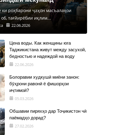
е ки роҳбарони ҷаҳон масъалаҳои
об, тағйирёбии иқлим...
ка
22.06.2026
Цена воды. Как женщины юга
Таджикистана живут между засухой,
бедностью и надеждой на воду
22.06.2026
Болоравии худкушӣ миёни занон:
бӯҳрони равонӣ ё фишорҳои
иҷтимоӣ?
05.03.2026
Обшавии пиряхҳо дар Тоҷикистон чӣ
паёмадҳо дорад?
27.02.2026