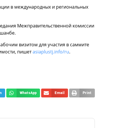
ации в международных и региональных
аседания Межправительственной комиссии
ушанбе.
рабочим визитом для участия в саммите
имости, пишет
asiaplustj.info/ru
.
m
WhatsApp
Email
Print