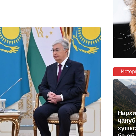
Истор
Нархи
ҷануб
хушкс
ба об