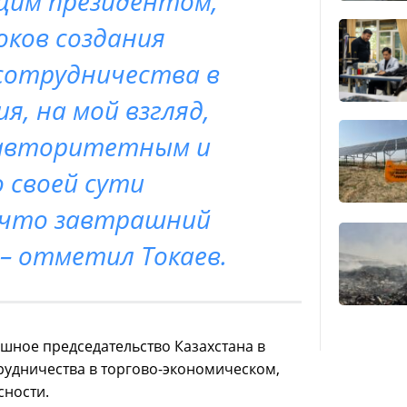
им президентом,
оков создания
сотрудничества в
я, на мой взгляд,
 авторитетным и
 своей сути
, что завтрашний
– отметил Токаев.
шное председательство Казахстана в
рудничества в торгово-экономическом,
сности.