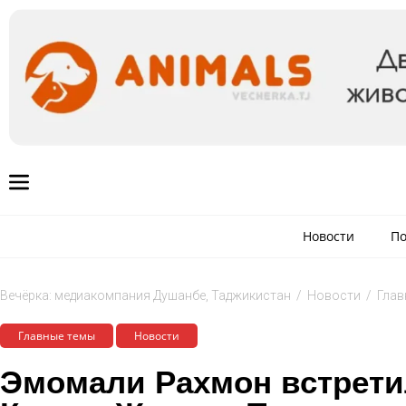
Новости
По
Вечёрка: медиакомпания Душанбе, Таджикистан
/
Новости
/
Глав
Главные темы
Новости
Эмомали Рахмон встретил