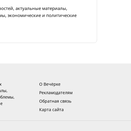
востей, актуальные материалы,
ы, экономические и политические
х
О Вечёрке
алы,
Рекламодателям
блемы,
Обратная связь
ие
Карта сайта