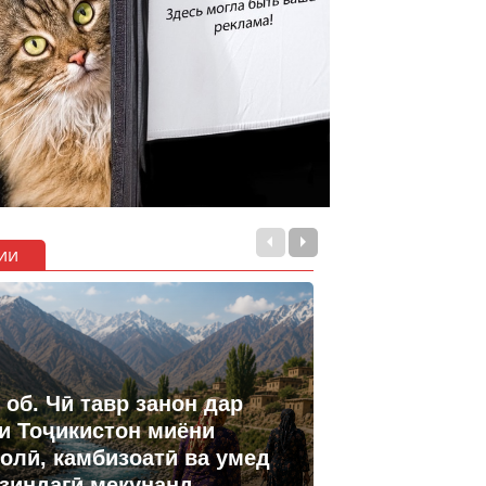
ии
 об. Чӣ тавр занон дар
и Тоҷикистон миёни
олӣ, камбизоатӣ ва умед
 зиндагӣ мекунанд