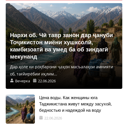
Нархи об. Чӣ тавр занон дар ҷануби
Тоҷикистон миёни хушксолӣ,
камбизоатӣ ва умед ба об зиндагӣ
мекунанд
Дар ҳоле ки роҳбарони ҷаҳон масъалаҳои амнияти
об, тағйирёбии иқлим...
Вечерка
22.06.2026
Цена воды. Как женщины юга
Таджикистана живут между засухой,
бедностью и надеждой на воду
22.06.2026