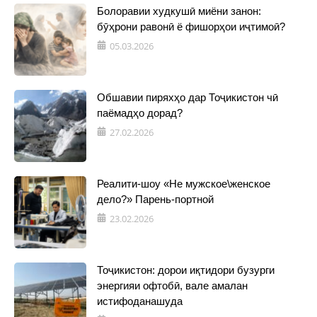
Болоравии худкушӣ миёни занон:
бӯҳрони равонӣ ё фишорҳои иҷтимоӣ?
05.03.2026
Обшавии пиряхҳо дар Тоҷикистон чӣ
паёмадҳо дорад?
27.02.2026
Реалити-шоу «Не мужское\женское
дело?» Парень-портной
23.02.2026
Тоҷикистон: дорои иқтидори бузурги
энергияи офтобӣ, вале амалан
истифоданашуда