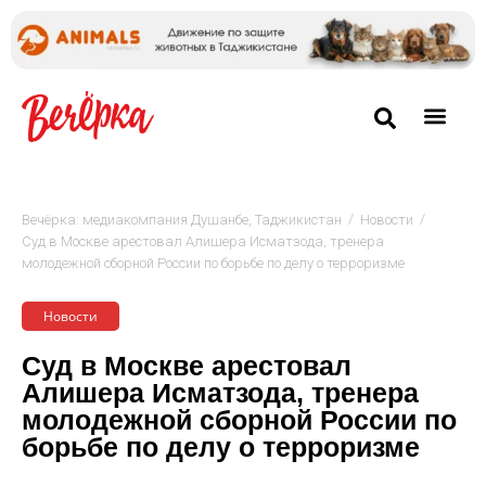
/
/
Вечёрка: медиакомпания Душанбе, Таджикистан
Новости
Суд в Москве арестовал Алишера Исматзода, тренера
молодежной сборной России по борьбе по делу о терроризме
Новости
Суд в Москве арестовал
Алишера Исматзода, тренера
молодежной сборной России по
борьбе по делу о терроризме