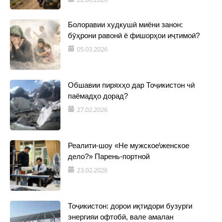
Болоравии худкушӣ миёни занон:
бӯҳрони равонӣ ё фишорҳои иҷтимоӣ?
05.03.2026
Обшавии пиряхҳо дар Тоҷикистон чӣ
паёмадҳо дорад?
27.02.2026
Реалити-шоу «Не мужское\женское
дело?» Парень-портной
23.02.2026
Тоҷикистон: дорои иқтидори бузурги
энергияи офтобӣ, вале амалан