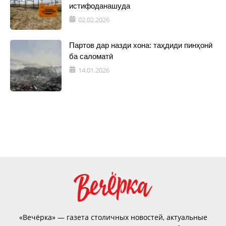
истифоданашуда
02.02.2026
Партов дар назди хона: таҳдиди пинҳонӣ
ба саломатӣ
14.01.2026
«Вечёрка» — газета столичных новостей, актуальные