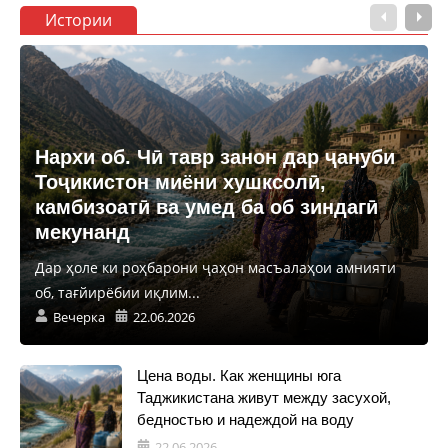
Истории
Нархи об. Чӣ тавр занон дар ҷануби
Тоҷикистон миёни хушксолӣ,
камбизоатӣ ва умед ба об зиндагӣ
мекунанд
Дар ҳоле ки роҳбарони ҷаҳон масъалаҳои амнияти
об, тағйирёбии иқлим...
Вечерка
22.06.2026
Цена воды. Как женщины юга
Таджикистана живут между засухой,
бедностью и надеждой на воду
22.06.2026