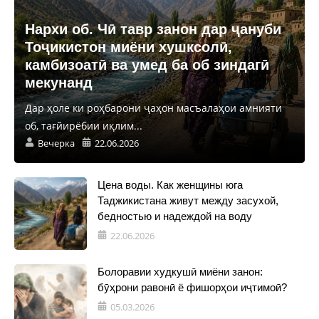
Нархи об. Чӣ тавр занон дар ҷануби
Тоҷикистон миёни хушксолӣ,
камбизоатӣ ва умед ба об зиндагӣ
мекунанд
Дар ҳоле ки роҳбарони ҷаҳон масъалаҳои амнияти
об, тағйирёбии иқлим...
Вечерка
22.06.2026
Цена воды. Как женщины юга
Таджикистана живут между засухой,
бедностью и надеждой на воду
22.06.2026
Болоравии худкушӣ миёни занон:
бӯҳрони равонӣ ё фишорҳои иҷтимоӣ?
05.03.2026