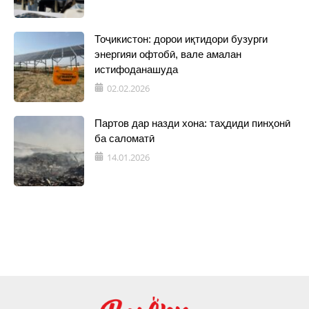
Тоҷикистон: дорои иқтидори бузурги
энергияи офтобӣ, вале амалан
истифоданашуда
02.02.2026
Партов дар назди хона: таҳдиди пинҳонӣ
ба саломатӣ
14.01.2026