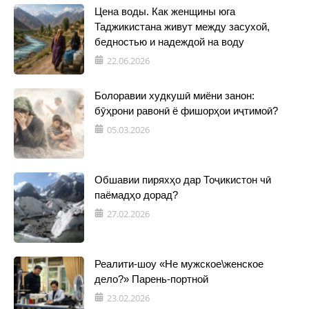
Цена воды. Как женщины юга
Таджикистана живут между засухой,
бедностью и надеждой на воду
22.06.2026
Болоравии худкушӣ миёни занон:
бӯҳрони равонӣ ё фишорҳои иҷтимоӣ?
05.03.2026
Обшавии пиряхҳо дар Тоҷикистон чӣ
паёмадҳо дорад?
27.02.2026
Реалити-шоу «Не мужское\женское
дело?» Парень-портной
23.02.2026