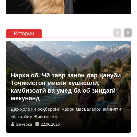
Истории
Нархи об. Чӣ тавр занон дар ҷануби
Тоҷикистон миёни хушксолӣ,
камбизоатӣ ва умед ба об зиндагӣ
мекунанд
Дар ҳоле ки роҳбарони ҷаҳон масъалаҳои амнияти
об, тағйирёбии иқлим...
Вечерка
22.06.2026