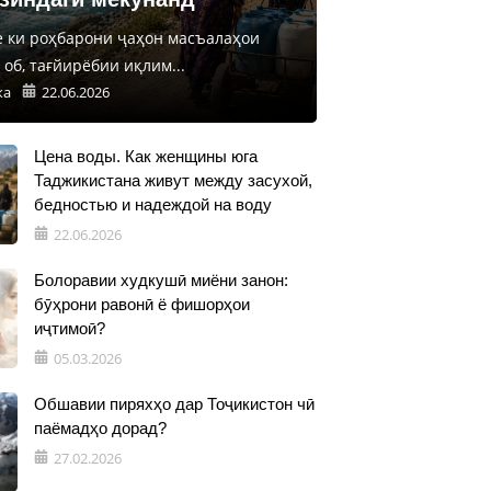
е ки роҳбарони ҷаҳон масъалаҳои
об, тағйирёбии иқлим...
ка
22.06.2026
Цена воды. Как женщины юга
Таджикистана живут между засухой,
бедностью и надеждой на воду
22.06.2026
Болоравии худкушӣ миёни занон:
бӯҳрони равонӣ ё фишорҳои
иҷтимоӣ?
05.03.2026
Обшавии пиряхҳо дар Тоҷикистон чӣ
паёмадҳо дорад?
27.02.2026