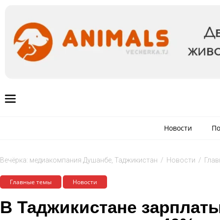
Новости
По
Вечёрка: медиакомпания Душанбе, Таджикистан
/
Новости
/
Глав
Главные темы
Новости
В Таджикистане зарплаты