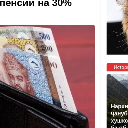
 пенсии на 30%
Истор
Нархи
ҷануб
хушкс
ба об