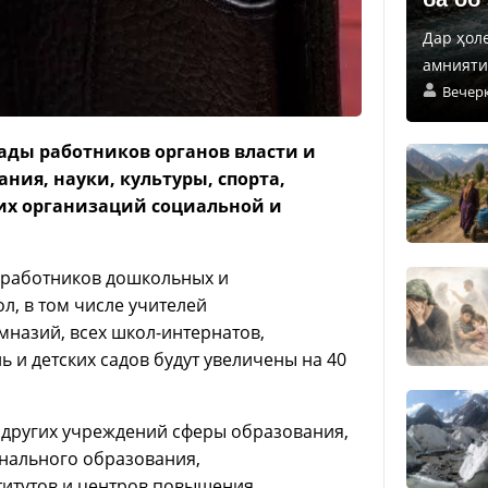
Дар ҳол
амнияти 
Вечер
лады работников органов власти и
ния, науки, культуры, спорта,
их организаций социальной и
ы работников дошкольных и
л, в том числе учителей
мназий, всех школ-интернатов,
 и детских садов будут увеличены на 40
 других учреждений сферы образования,
нального образования,
титутов и центров повышения