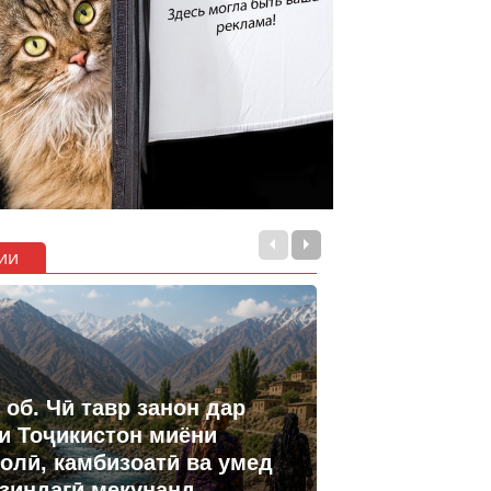
ии
 об. Чӣ тавр занон дар
и Тоҷикистон миёни
олӣ, камбизоатӣ ва умед
 зиндагӣ мекунанд