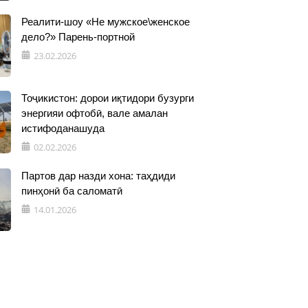
Реалити-шоу «Не мужское\женское
дело?» Парень-портной
23.02.2026
Тоҷикистон: дорои иқтидори бузурги
энергияи офтобӣ, вале амалан
истифоданашуда
02.02.2026
Партов дар назди хона: таҳдиди
пинҳонӣ ба саломатӣ
14.01.2026